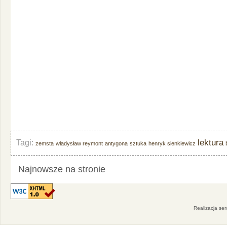
lektura
Tagi:
zemsta
władysław reymont
antygona
sztuka
henryk sienkiewicz
Najnowsze na stronie
Realizacja se