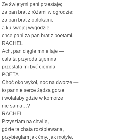
Ze świętymi pani przestaje;
za pan brat z różami w ogrodzie;
za pan brat z obłokami,
a ku swojej wygodzie
chce pani za pan brat z poetami.
RACHEL
Ach, pan ciągle mnie łaje —
cała ta przyroda tajemna
przestała mi być ciemna.
POETA
Choć oko wykol, noc na dworze —
to pannie serce żądzą gorze
i wolałaby gdzie w komorze
nie sama…?
RACHEL
Przyszłam na chwilę,
gdzie ta chata rozśpiewana,
przybiegłam jak ćmy, jak motyle,