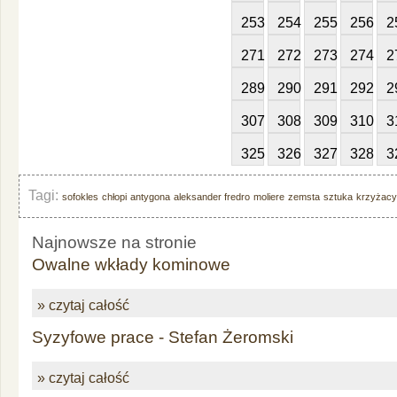
253
254
255
256
2
271
272
273
274
2
289
290
291
292
2
307
308
309
310
3
325
326
327
328
3
Tagi:
sofokles
chłopi
antygona
aleksander fredro
moliere
zemsta
sztuka
krzyżacy
Najnowsze na stronie
Owalne wkłady kominowe
» czytaj całość
Syzyfowe prace - Stefan Żeromski
» czytaj całość