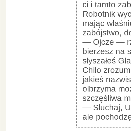
ci i tamto za
Robotnik wyc
mając właśni
zabójstwo, d
— Ojcze — rz
bierzesz na 
słyszałeś Gl
Chilo zrozum
jakieś nazwi
olbrzyma moż
szczęśliwa m
— Słuchaj, U
ale pochodzę