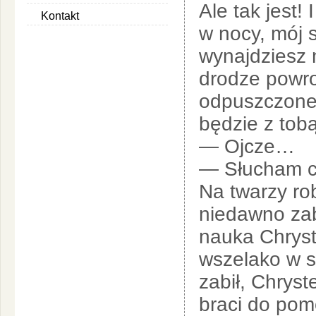
Ale tak jest!
Kontakt
w nocy, mój 
wynajdziesz 
drodze powro
odpuszczone 
będzie z tobą
— Ojcze…
— Słucham ci
Na twarzy rob
niedawno zab
nauka Chrystu
wszelako w sw
zabił, Chrys
braci do pomo