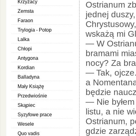
Krzyżacy
Ostrianum zbi
Zemsta
jednej duszy,
Faraon
Chrystusowy, 
Trylogia - Potop
wskażą mi G
Lalka
— W Ostrian
Chłopi
bramami mias
Antygona
nocy? Za br
Kordian
— Tak, ojcze.
Balladyna
a Nomentana.
Mały Książę
będzie naucz
Przedwiośnie
— Nie byłem 
Skąpiec
listu, a nie w
Syzyfowe prace
Ostrianum, p
Wesele
gdzie zarzą
Quo vadis