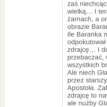
zaś niechcący
wielką… I te
żarnach, a o
obrazie Baran
Ile Baranka n
odpokutował 
zdrajcę… I d
przebaczać, 
wszystkich br
Ale niech Gl
przez starsz
Apostoła. Zab
zdrajcę to na
ale nużby Gl