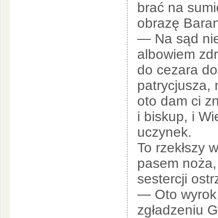
brać na sumi
obrazę Bara
— Na sąd nie
albowiem zdr
do cezara do
patrycjusza, 
oto dam ci z
i biskup, i W
uczynek.
To rzekłszy 
pasem noża, 
sestercji ost
— Oto wyrok 
zgładzeniu G