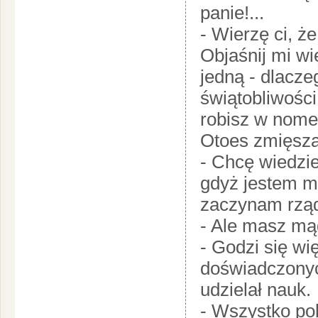
panie!...
- Wierzę ci, że
Objaśnij mi wi
jedną - dlacze
świątobliwości
robisz w nomes
Otoes zmięszał
- Chcę wiedzie
gdyż jestem mł
zaczynam rząd
- Ale masz mą
- Godzi się wi
doświadczonyc
udzielał nauk.
- Wszystko po