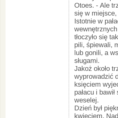
Otoes. - Ale 
się w miejsce,
Istotnie w pał
wewnętrznych 
tłoczyło się ta
pili, śpiewali,
lub gonili, a 
sługami.
Jakoż około tr
wyprowadzić d
księciem wyjec
pałacu i bawił 
weselej.
Dzień był pięk
kwieciem. Nad