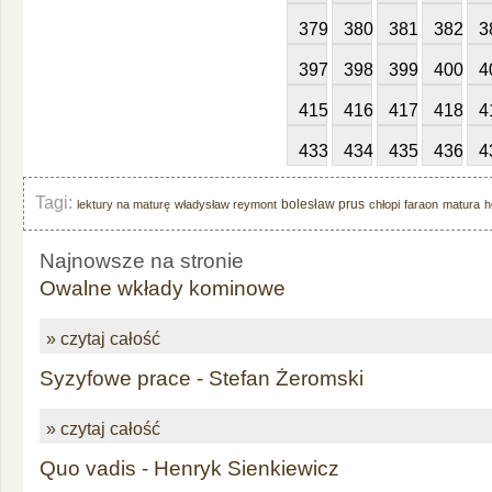
379
380
381
382
3
397
398
399
400
4
415
416
417
418
4
433
434
435
436
4
Tagi:
bolesław prus
lektury na maturę
władysław reymont
chłopi
faraon
matura
h
Najnowsze na stronie
Owalne wkłady kominowe
» czytaj całość
Syzyfowe prace - Stefan Żeromski
» czytaj całość
Quo vadis - Henryk Sienkiewicz