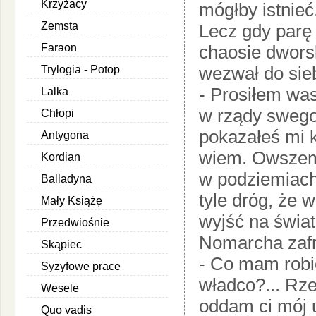
Krzyżacy
mógłby istnieć
Zemsta
Lecz gdy parę 
Faraon
chaosie dwors
wezwał do sieb
Trylogia - Potop
- Prosiłem wa
Lalka
w rządy swego
Chłopi
pokazałeś mi kr
Antygona
wiem. Owszem,
Kordian
w podziemiach 
Balladyna
tyle dróg, że 
Mały Książę
wyjść na świat
Przedwiośnie
Nomarcha zafr
Skąpiec
- Co mam robić
Syzyfowe prace
władco?... Rze
Wesele
oddam ci mój 
Quo vadis