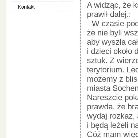
A widząc, że k
Kontakt
prawił dalej.:
- W czasie po
że nie byli ws
aby wyszła cał
i dzieci około
sztuk. Z wierz
terytorium. Lec
możemy z blisk
miasta Soche
Nareszcie pok
prawda, że br
wydaj rozkaz, 
i będą leżeli 
Cóż mam więce