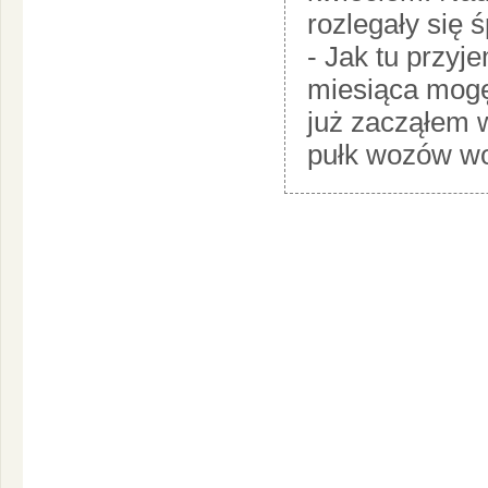
rozlegały się 
- Jak tu przyj
miesiąca mogę
już zacząłem w
pułk wozów wo