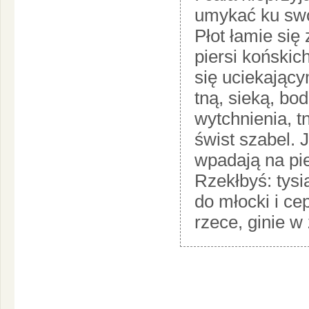
umykać ku swo
Płot łamie się
piersi końskic
się uciekający
tną, sieką, bod
wytchnienia, tn
świst szabel. 
wpadają na pie
Rzekłbyś: tysi
do młocki i ce
rzece, ginie w