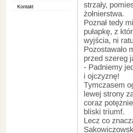
strzały, pomi
Kontakt
żołnierstwa.
Poznał tedy mi
pułapkę, z któr
wyjścia, ni rat
Pozostawało m
przed szereg j
- Padniemy jed
i ojczyznę!
Tymczasem ogie
lewej strony z
coraz potężnie
bliski triumf.
Lecz co znacz
Sakowiczowski