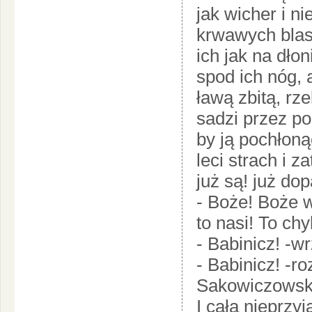
jak wicher i ni
krwawych blas
ich jak na dłon
spod ich nóg, a
ławą zbitą, rze
sadzi przez po
by ją pochłoną
leci strach i za
już są! już do
- Boże! Boże w
to nasi! To ch
- Babinicz! -w
- Babinicz! -r
Sakowiczowski
I cała nieprz