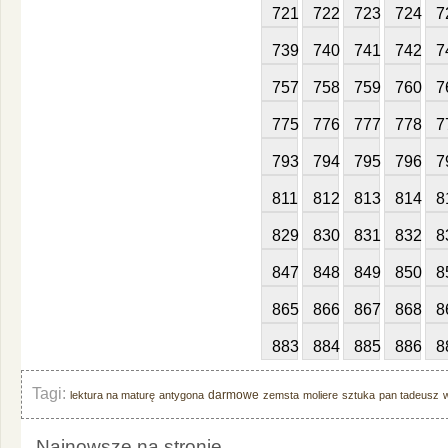
721
722
723
724
7
739
740
741
742
7
757
758
759
760
7
775
776
777
778
7
793
794
795
796
7
811
812
813
814
8
829
830
831
832
8
847
848
849
850
8
865
866
867
868
8
883
884
885
886
8
Tagi:
darmowe
lektura na maturę
antygona
zemsta
moliere
sztuka
pan tadeusz
Najnowsze na stronie