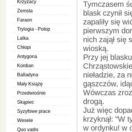
Krzyżacy
Tymczasem ści
Zemsta
blask czynił s
Faraon
zapaliły się w
pierwszym dom
Trylogia - Potop
nich zajął się
Lalka
wioską.
Chłopi
Przy jej blask
Antygona
Chrząstowskie
Kordian
nieładzie, za 
Balladyna
gąszczów, idą
Mały Książę
Wówczas zrozu
Przedwiośnie
drogą.
Skąpiec
Już więc dopad
Syzyfowe prace
krzyknął: "W t
Wesele
w ordynku! w o
Quo vadis