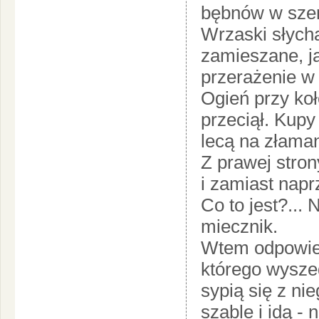
bębnów w sze
Wrzaski słycha
zamieszane, ja
przerażenie w 
Ogień przy koł
przeciął. Kup
lecą na złaman
Z prawej stron
i zamiast napr
Co to jest?...
miecznik.
Wtem odpowied
którego wysze
sypią się z ni
szable i idą - 