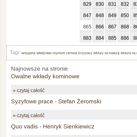
829
830
831
832
8
847
848
849
850
8
865
866
867
868
8
883
884
885
886
8
Tagi:
antygona
władysław reymont
zemsta
krzyżacy
lektury na maturę
lektura na
Najnowsze na stronie
Owalne wkłady kominowe
» czytaj całość
Syzyfowe prace - Stefan Żeromski
» czytaj całość
Quo vadis - Henryk Sienkiewicz