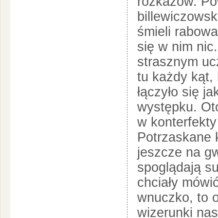
rozkazów. Po
billewiczowsk
śmieli rabowa
się w nim nic
strasznym ucz
tu każdy kąt,
łączyło się 
występku. Oto
w konterfekty
Potrzaskane 
jeszcze na gw
spoglądają su
chciały mówić
wnuczko, to o
wizerunki na