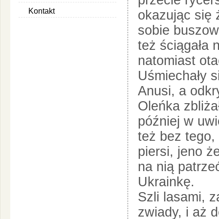
przecie rycer
Kontakt
okazując się 
sobie buszow
też ściągała 
natomiast ot
Uśmiechały si
Anusi, a odkr
Oleńka zbliża
później w uwi
też bez tego, 
piersi, jeno ż
na nią patrze
Ukrainkę.
Szli lasami, 
zwiady, i aż 