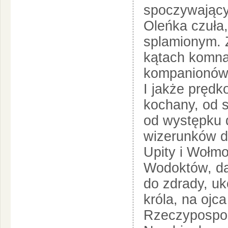
spoczywający
Oleńka czuła
splamionym. Z
kątach komna
kompanionów,
I jakże prędk
kochany, od 
od występku 
wizerunków do
Upity i Wołmo
Wodoktów, dal
do zdrady, uk
króla, na ojca
Rzeczypospoli