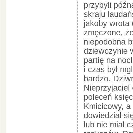
przybyli późn
skraju laudań
jakoby wrota 
zmęczone, że
niepodobna by
dziewczynie w
partię na noc
i czas był mgl
bardzo. Dziwn
Nieprzyjaciel
poleceń księc
Kmicicowy, a 
dowiedział si
lub nie miał