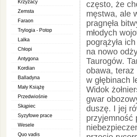
Krzyżacy
często, że ch
Zemsta
męstwa, ale 
Faraon
pragnęła bitw
Trylogia - Potop
młodych wojo
Lalka
pogrążyła ich
Chłopi
na nowo odży
Antygona
Taurogów. Tam
Kordian
obawa, teraz 
Balladyna
w głębinach l
Mały Książę
Widok żołniers
Przedwiośnie
gwar obozowy
Skąpiec
duszę. I jej r
Syzyfowe prace
przyjemność 
Wesele
niebezpieczeń
Quo vadis