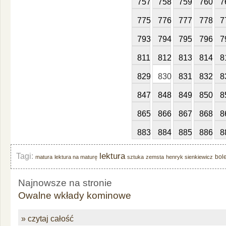
757
758
759
760
7
775
776
777
778
7
793
794
795
796
7
811
812
813
814
8
829
830
831
832
8
847
848
849
850
8
865
866
867
868
8
883
884
885
886
8
lektura
Tagi:
bol
matura
lektura na maturę
sztuka
zemsta
henryk sienkiewicz
Najnowsze na stronie
Owalne wkłady kominowe
» czytaj całość