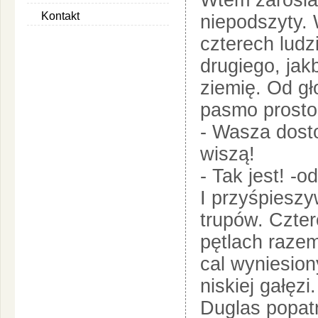
Wtem zarośla 
Kontakt
niepodszyty. 
czterech ludz
drugiego, jak
ziemię. Od g
pasmo prosto
- Wasza dostoj
wiszą!
- Tak jest! -
I przyśpieszy
trupów. Czter
pętlach razem
cal wyniesion
niskiej gałęzi.
Duglas popatr