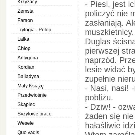
Krzyżacy
- Piesi, jest 
Zemsta
policzyć nie 
Faraon
zasłaniają. Al
Trylogia - Potop
muszkietnicy.
Lalka
Duglas ścisną
Chłopi
pierwszej stra
Antygona
naprzód. Prz
Kordian
lesie widać b
Balladyna
zupełnie nie
Mały Książę
- Nasi, nasi!
Przedwiośnie
pobliżu.
Skąpiec
- Dziw! - ozwa
Syzyfowe prace
żaden się nie
Wesele
hałaśliwie idz
Quo vadis