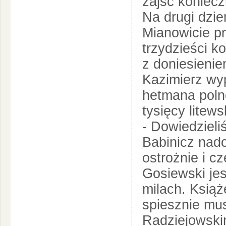
zajść koniecz
Na drugi dzie
Mianowicie p
trzydzieści k
z doniesienie
Kazimierz wy
hetmana poln
tysięcy litews
- Dowiedzieli
Babinicz nadc
ostrożnie i c
Gosiewski jes
milach. Ksią
spiesznie mus
Radziejowski