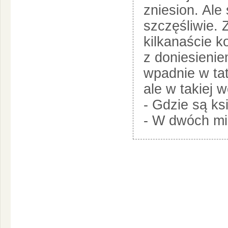
zniesion. Ale
szczęśliwie. 
kilkanaście k
z doniesienie
wpadnie w tat
ale w takiej 
- Gdzie są ks
- W dwóch mil