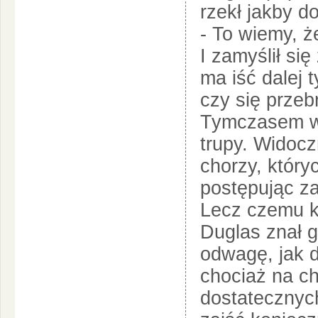
rzekł jakby d
- To wiemy, że
I zamyślił si
ma iść dalej 
czy się przebr
Tymczasem w 
trupy. Widocz
chorzy, który
postępując za
Lecz czemu ks
Duglas znał g
odwagę, jak 
chociaż na ch
dostatecznyc