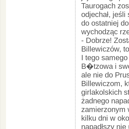
Taurogach zos
odjechał, jeśli
do ostatniej d
wychodząc rze
- Dobrze! Zos
Billewiczów, t
I tego samego 
B�tzowa i swo
ale nie do Pru
Billewiczom, k
girlakolskich 
żadnego napad
zamierzonym w
kilku dni w oko
napadłszy nie 