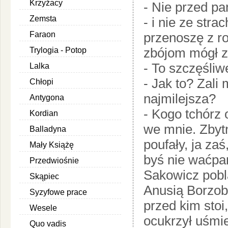
Krzyżacy
- Nie przed pa
Zemsta
- i nie ze stra
Faraon
przenoszę z r
zbójom mógł z
Trylogia - Potop
- To szczęśliwe
Lalka
- Jak to? Zali
Chłopi
najmilejsza?
Antygona
- Kogo tchórz 
Kordian
we mnie. Zbyt
Balladyna
poufały, ja za
Mały Książę
byś nie waćpan
Przedwiośnie
Sakowicz pobla
Skąpiec
Anusią Borzob
Syzyfowe prace
przed kim stoi
Wesele
ocukrzył uśmie
Quo vadis