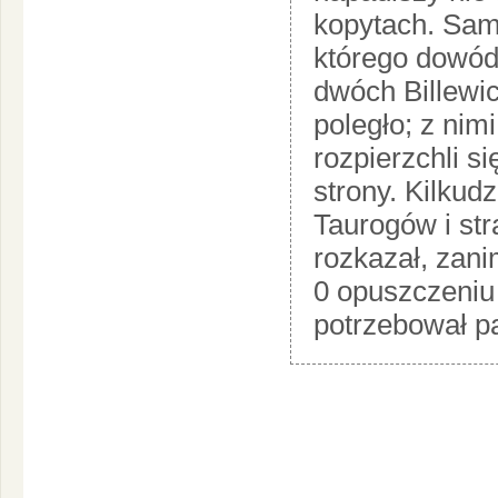
kopytach. Sam
którego dowódz
dwóch Billewicz
poległo; z nimi
rozpierzchli si
strony. Kilkud
Taurogów i str
rozkazał, zani
0 opuszczeniu 
potrzebował pa