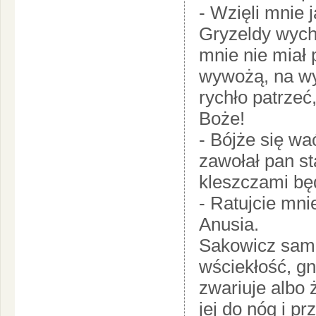
- Wzięli mnie 
Gryzeldy wych
mnie nie miał 
wywożą, na wy
rychło patrzeć
Boże!
- Bójże się w
zawołał pan sta
kleszczami bę
- Ratujcie mni
Anusia.
Sakowicz sam n
wściekłość, gn
zwariuje albo 
jej do nóg i pr