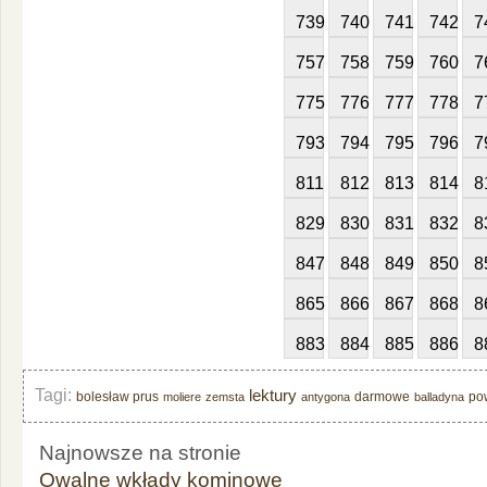
739
740
741
742
7
757
758
759
760
7
775
776
777
778
7
793
794
795
796
7
811
812
813
814
8
829
830
831
832
8
847
848
849
850
8
865
866
867
868
8
883
884
885
886
8
Tagi:
lektury
bolesław prus
darmowe
po
moliere
zemsta
antygona
balladyna
Najnowsze na stronie
Owalne wkłady kominowe