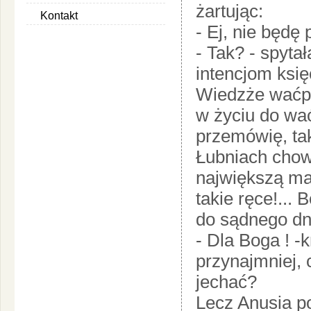
żartując:
Kontakt
- Ej, nie będę
- Tak? - spyta
intencjom księ
Wiedzże waćpan
w życiu do wa
przemówię, ta
Łubniach chow
największą ma
takie ręce!...
do sądnego dni
- Dla Boga ! -
przynajmniej,
jechać?
Lecz Anusia p