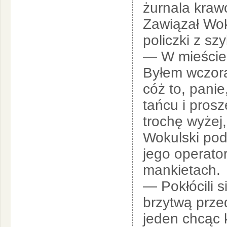
żurnala kraw
Zawiązał Wok
policzki z sz
— W mieście, 
Byłem wczora
cóż to, panie
tańcu i pro
trochę wyżej,
Wokulski podn
jego operator
mankietach.
— Pokłócili 
brzytwą prze
jeden chcąc 