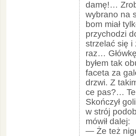
damę!… Zrobi
wybrano na s
bom miał tylk
przychodzi do
strzelać się
raz… Główkę 
byłem tak ob
faceta za ga
drzwi. Z taki
ce pas?… Tera
Skończył gol
w strój podob
mówił dalej:
— Że też nig