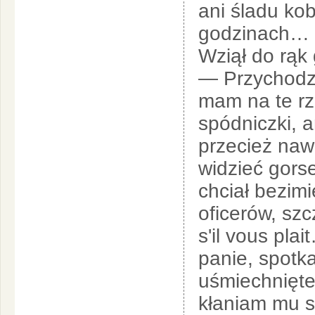
ani śladu ko
godzinach…
Wziął do rąk 
— Przychodzę
mam na te r
spódniczki, a
przecież naw
widzieć gorse
chciał bezimi
oficerów, sz
s'il vous pla
panie, spotk
uśmiechnięte
kłaniam mu si