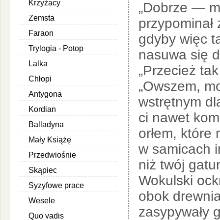
Krzyżacy
„Dobrze — mó
Zemsta
przypominał 
Faraon
gdyby więc t
Trylogia - Potop
nasuwa się d
Lalka
„Przecież tak
Chłopi
„Owszem, moż
Antygona
wstrętnym dla
Kordian
ci nawet kom
Balladyna
orłem, które
Mały Książę
w samicach i
Przedwiośnie
niż twój gat
Skąpiec
Wokulski ockn
Syzyfowe prace
obok drewnia
Wesele
zasypywały g
Quo vadis