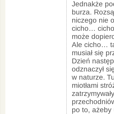
Jednakże pod
burza. Rozsą
niczego nie 
cicho… cicho
może dopiero
Ale cicho… t
musiał się pr
Dzień następ
odznaczył si
w naturze. Tu
miotłami stró
zatrzymywały
przechodniów
po to, ażeby