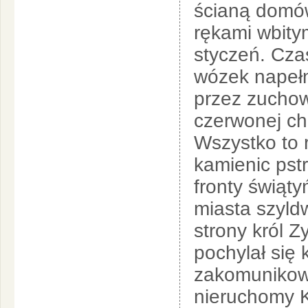
ścianą domów 
rękami wbitym
styczeń. Cza
wózek napeł
przez zuchow
czerwonej ch
Wszystko to 
kamienic pst
fronty świąty
miasta szyld
strony król Z
pochylał się
zakomunikow
nieruchomy K