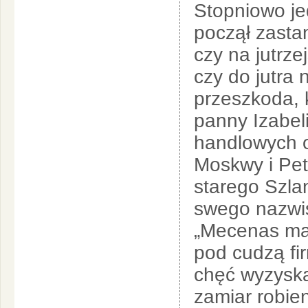
Stopniowo je
począł zasta
czy na jutrze
czy do jutra 
przeszkoda, 
panny Izabel
handlowych o
Moskwy i Pete
starego Szl
swego nazwis
„Mecenas ma 
pod cudzą fi
chęć wyzyska
zamiar robien