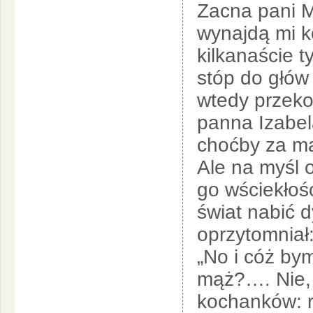
Zacna pani M
wynajdą mi k
kilkanaście t
stóp do głów 
wtedy przeko
panna Izabel
choćby za ma
Ale na myśl 
go wściekłość
świat nabić 
oprzytomniał
„No i cóż bym
mąż?…. Nie, 
kochanków: r