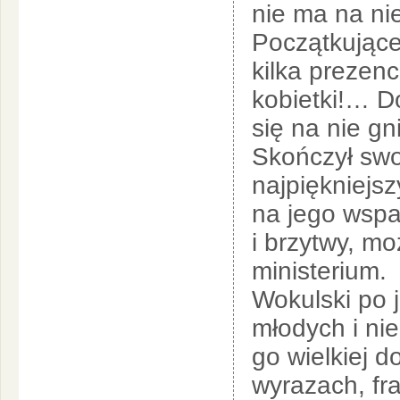
nie ma na ni
Początkującej
kilka prezen
kobietki!… Do
się na nie g
Skończył swoj
najpiękniejs
na jego wspan
i brzytwy, m
ministerium.
Wokulski po 
młodych i ni
go wielkiej d
wyrazach, fr