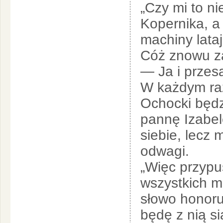
„Czy mi to n
Kopernika, a
machiny lata
Cóż znowu za
— Ja i przes
W każdym raz
Ochocki będz
pannę Izabel
siebie, lecz 
odwagi.
„Więc przypu
wszystkich 
słowo honoru
będę z nią s