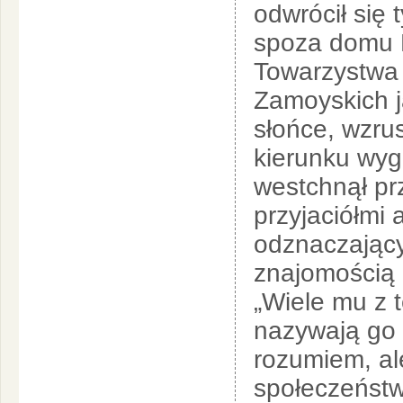
odwrócił się 
spoza domu K
Towarzystwa 
Zamoyskich j
słońce, wzrus
kierunku wyg
westchnął pr
przyjaciółmi 
odznaczający
znajomością 
„Wiele mu z 
nazywają go 
rozumiem, ale
społeczeństw