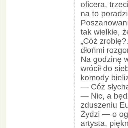
oficera, trze
na to poradz
Poszanowanie
tak wielkie, 
„Cóż zrobię?
dłońmi rozg
Na godzinę wp
wrócił do sie
komody bieliz
— Cóż słychać
— Nic, a będz
zduszeniu Eu
Żydzi — o og
artysta, pięk