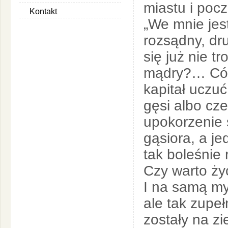
miastu i poc
Kontakt
„We mnie jes
rozsądny, dr
się już nie tr
mądry?… Cóż 
kapitał uczu
gęsi albo c
upokorzenie 
gąsiora, a j
tak boleśnie
Czy warto ży
I na samą my
ale tak zupeł
zostały na zi