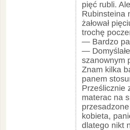
pięć rubli. Al
Rubinsteina 
żałował pięc
trochę pocze
— Bardzo pan
— Domyślałem
szanownym pa
Znam kilka ba
panem stosun
Prześlicznie
materac na sp
przesadzone 
kobieta, pani
dlatego nikt 