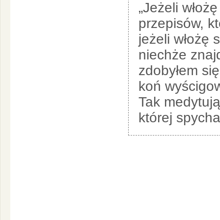
„Jeżeli włożę
przepisów, kt
jeżeli włożę 
niechże znajd
zdobyłem się
koń wyścigow
Tak medytując
której spych