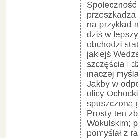
Społeczność 
przeszkadza 
na przykład n
dziś w lepszy
obchodzi sta
jakiejś Wedz
szczęścia i d
inaczej myśl
Jakby w odpow
ulicy Ochocki
spuszczoną g
Prosty ten z
Wokulskim; p
pomyślał z 