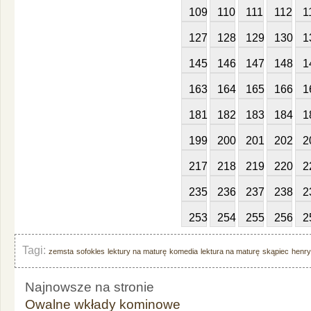
109
110
111
112
1
127
128
129
130
1
145
146
147
148
1
163
164
165
166
1
181
182
183
184
1
199
200
201
202
2
217
218
219
220
2
235
236
237
238
2
253
254
255
256
2
Tagi:
zemsta
sofokles
lektury na maturę
komedia
lektura na maturę
skąpiec
henry
Najnowsze na stronie
Owalne wkłady kominowe