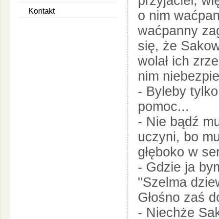
przyjaciel, wi
Kontakt
o nim waćpan
waćpanny zag
się, że Sakow
wolał ich zrz
nim niebezpie
- Byleby tylk
pomoc...
- Nie bądź m
uczyni, bo mu
głęboko w ser
- Gdzie ja b
"Szelma dziew
Głośno zaś d
- Niechże Sak