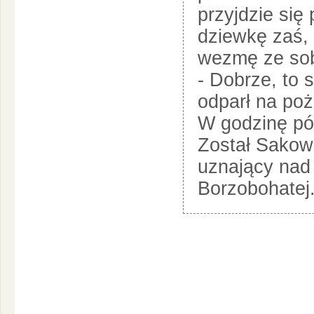
przyjdzie się
dziewkę zaś, 
wezmę ze sob
- Dobrze, to 
odparł na po
W godzinę póź
Został Sakow
uznający nad 
Borzobohatej.