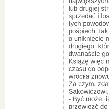
największych,
lub drugiej s
sprzedać i lo
tych powodów
pośpiech, tak
o uniknięcie 
drugiego, któ
dwanaście god
Książę więc ni
czasu do odp
wróciła znowu
Za czym, zd
Sakowiczowi,
- Być może, i
przewieźć do 