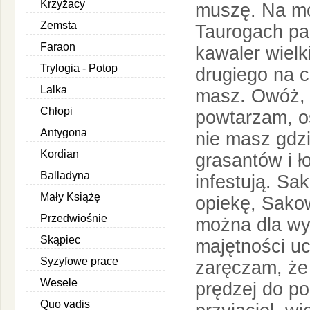
Krzyżacy
muszę. Na mo
Zemsta
Taurogach pa
Faraon
kawaler wielki
Trylogia - Potop
drugiego na ca
Lalka
masz. Owóż,
Chłopi
powtarzam, o
Antygona
nie masz gdz
Kordian
grasantów i ł
Balladyna
infestują. Sak
Mały Książę
opiekę, Sakow
Przedwiośnie
można dla wy
Skąpiec
majętności uc
Syzyfowe prace
zaręczam, że 
Wesele
prędzej do p
Quo vadis