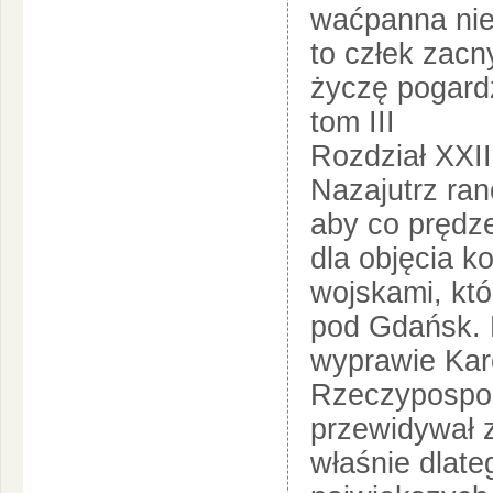
waćpanna nie
to człek zacn
życzę pogard
tom III
Rozdział XXII
Nazajutrz ran
aby co prędze
dla objęcia 
wojskami, któ
pod Gdańsk. L
wyprawie Kar
Rzeczypospoli
przewidywał z
właśnie dlate