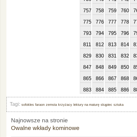
757
758
759
760
7
775
776
777
778
7
793
794
795
796
7
811
812
813
814
8
829
830
831
832
8
847
848
849
850
8
865
866
867
868
8
883
884
885
886
8
Tagi:
sofokles
faraon
zemsta
krzyżacy
lektury na maturę
skąpiec
sztuka
Najnowsze na stronie
Owalne wkłady kominowe