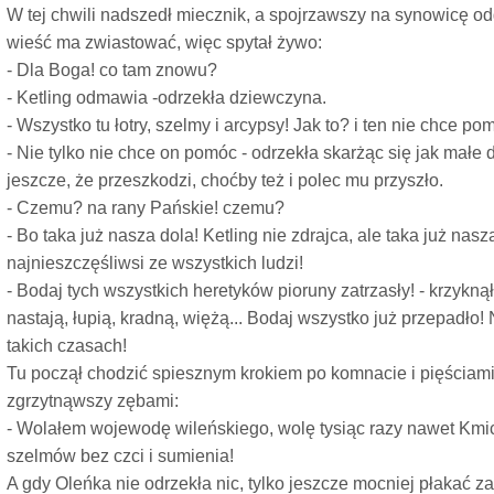
W tej chwili nadszedł miecznik, a spojrzawszy na synowicę o
wieść ma zwiastować, więc spytał żywo:
- Dla Boga! co tam znowu?
- Ketling odmawia -odrzekła dziewczyna.
- Wszystko tu łotry, szelmy i arcypsy! Jak to? i ten nie chce p
- Nie tylko nie chce on pomóc - odrzekła skarżąc się jak małe
jeszcze, że przeszkodzi, choćby też i polec mu przyszło.
- Czemu? na rany Pańskie! czemu?
- Bo taka już nasza dola! Ketling nie zdrajca, ale taka już nas
najnieszczęśliwsi ze wszystkich ludzi!
- Bodaj tych wszystkich heretyków pioruny zatrzasły! - krzykną
nastają, łupią, kradną, więżą... Bodaj wszystko już przepadło
takich czasach!
Tu począł chodzić spiesznym krokiem po komnacie i pięściami
zgrzytnąwszy zębami:
- Wolałem wojewodę wileńskiego, wolę tysiąc razy nawet Kmi
szelmów bez czci i sumienia!
A gdy Oleńka nie odrzekła nic, tylko jeszcze mocniej płakać z