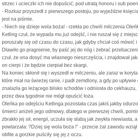
strzec i ucieczki ich nie dopuścić, pod utratą honoru i sub poe
- Rozkaz przyszedł z pierwszego postoju, po wyjeździe księcia 
jest na piśmie.
- Niech się dzieje wola boża! - rzekła po chwili milczenia Oleńk
Ketling czuł, że wypada mu już odejść, i nie ruszał się z miejs
poruszały się od czasu do czasu, jak gdyby chciał coś mówić 
Dławiło go pragnienie, by paść jej do nóg i żebrać przebaczenia
czuł, że ona dosyć ma własnego nieszczęścia, i znajdował jaką
on cierpi i że będzie cierpiał bez skargi.
Na koniec skłonił się i wyszedł w milczeniu, ale zaraz w kory
które miał na świeżej ranie, i padł zemdlony, a gdy po upływi
znalazła go leżącego blisko schodów i odniosła do cekhauzu, 
przez dwa tygodnie nie mógł opuścić łoża.
Oleńka po odejściu Ketlinga pozostała czas jakiś jakby odurz
śmierci aniżeli jego odmowy, dlatego w pierwszej chwili, pomi
zbrakło jej sił, energii, uczuła się słabą jak zwykła niewiasta
powtarzała: ?Dziej się wola boża !" - przecie żal zawodu wziął
obfite a gorzkie puściły się jej z oczu.