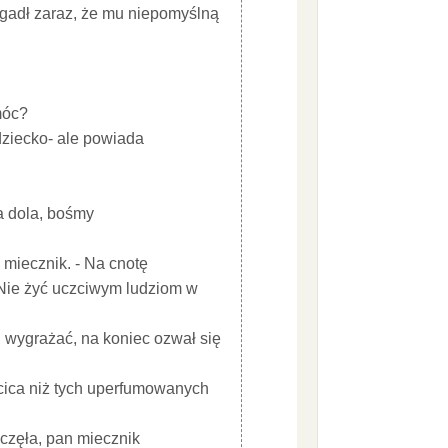
dgadł zaraz, że mu niepomyślną
omóc?
 dziecko- ale powiada
za dola, bośmy
ł miecznik. - Na cnotę
! Nie żyć uczciwym ludziom w
 wygrażać, na koniec ozwał się
cica niż tych uperfumowanych
aczęła, pan miecznik