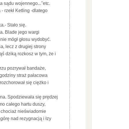
na sądu wojennego..."etc.
- rzekł Ketling -dlatego
a.- Stało się.
ca. Blade jego wargi
i nie mógł głosu wydobyć.
, lecz z drugiej strony
ś dziką rozkosz w tym, że i
tarzu pozrywał bandaże,
e godziny straż pałacowa
rozchorował się ciężko i
ona. Spodziewała się prędzej
mo całego hartu duszy,
, a chociaż nieświadomie
 górę nad rezygnacją i łzy