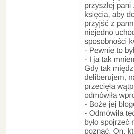
przyszłej pani z
księcia, aby d
przyjść z pann
niejedno uchod
sposobności k
- Pewnie to by
- I ja tak mnie
Gdy tak międz
deliberujem, n
przecięła wątp
odmówiła wpro
- Boże jej bło
- Odmówiła ted
było spojrzeć n
poznać. On, kt