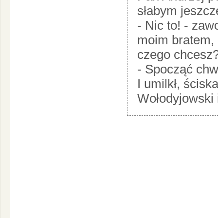
słabym jeszcze
- Nic to! - zaw
moim bratem, 
czego chcesz?
- Spocząć chwi
I umilkł, ścisk
Wołodyjowski 