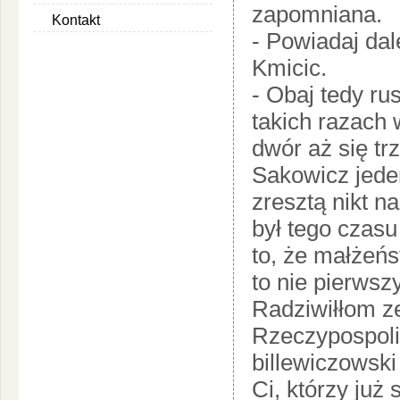
zapomniana.
Kontakt
- Powiadaj dale
Kmicic.
- Obaj tedy ru
takich razach
dwór aż się tr
Sakowicz jeden
zresztą nikt n
był tego czasu
to, że małżeńs
to nie pierwsz
Radziwiłłom ze
Rzeczypospoli
billewiczowski
Ci, którzy już 