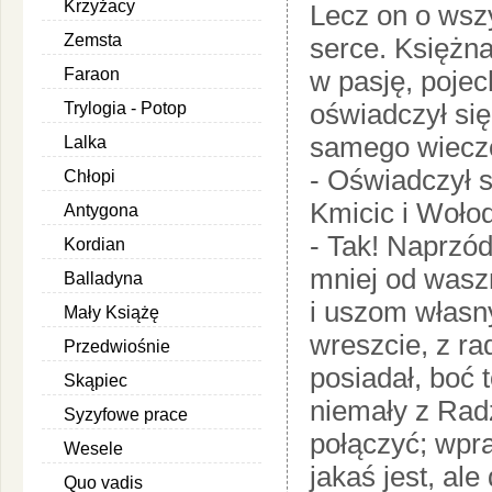
Krzyżacy
Lecz on o wszy
Zemsta
serce. Księżn
Faraon
w pasję, pojec
oświadczył si
Trylogia - Potop
samego wiecz
Lalka
- Oświadczył s
Chłopi
Kmicic i Woło
Antygona
- Tak! Naprzód
Kordian
mniej od wasz
Balladyna
i uszom własn
Mały Książę
wreszcie, z ra
Przedwiośnie
posiadał, boć 
Skąpiec
niemały z Radz
Syzyfowe prace
połączyć; wpra
Wesele
jakaś jest, ale
Quo vadis