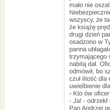
mało nie oszal
Niebezpieczni
wszyscy, że ta
że książę pręd
drugi dzień pa
osadzono w Tyl
panna ubłagała
trzymającego s
nabitą dał. Ofi
odmówił, bo s
czuł litość dl
uwielbienie dla
- Kto ów ofice
- Ja! - odrzek
Pan Andrzej p