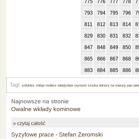
775
776
777
778
7
793
794
795
796
7
811
812
813
814
8
829
830
831
832
8
847
848
849
850
8
865
866
867
868
8
883
884
885
886
8
Tagi:
sofokles
chłopi
moliere
władysław reymont
sztuka
lektury na maturę
pan tad
Najnowsze na stronie
Owalne wkłady kominowe
» czytaj całość
Syzyfowe prace - Stefan Żeromski