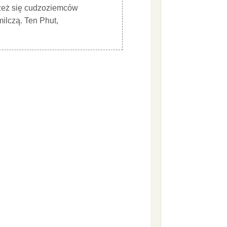
trzeż się cudzoziemców
milczą. Ten Phut,