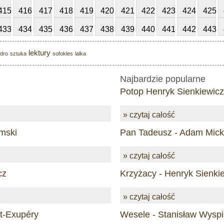
415
416
417
418
419
420
421
422
423
424
425
433
434
435
436
437
438
439
440
441
442
443
lektury
edro
sztuka
sofokles
lalka
Najbardzie popularne
Potop Henryk Sienkiewicz
» czytaj całość
mski
Pan Tadeusz - Adam Mick
» czytaj całość
cz
Krzyżacy - Henryk Sienki
» czytaj całość
nt-Exupéry
Wesele - Stanisław Wyspi