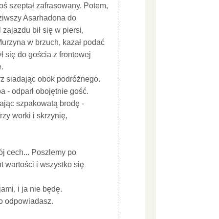
oś szeptał zafrasowany. Potem,
adziwszy Asarhadona do
zajazdu bił się w piersi,
Murzyna w brzuch, kazał podać
ł się do gościa z frontowej
.
rz siadając obok podróżnego.
a - odparł obojętnie gość.
gając szpakowatą brodę -
rzy worki i skrzynię,
ój cech... Poszlemy po
 wartości i wszystko się
ami, i ja nie będę.
go odpowiadasz.