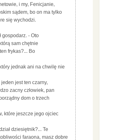
etowie, i my, Fenicjanie,
pskim sądem, bo on ma tylko
óre się wychodzi.
ł gospodarz. - Oto
 którą sam chętnie
en frykas?... Bo
tóry jednak ani na chwilę nie
 jeden jest ten czarny,
ardzo zacny człowiek, pan
m porządny dom o trzech
, które jeszcze jego ojciec
ział dziesiętnik?... Te
tobliwości faraona, masz dobre