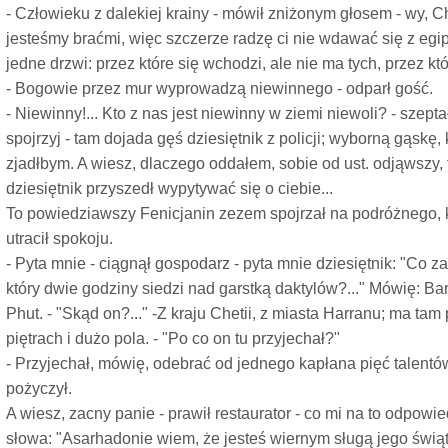
- Człowieku z dalekiej krainy - mówił zniżonym głosem - wy, Ch
jesteśmy braćmi, więc szczerze radzę ci nie wdawać się z egi
jedne drzwi: przez które się wchodzi, ale nie ma tych, przez kt
- Bogowie przez mur wyprowadzą niewinnego - odparł gość.
- Niewinny!... Kto z nas jest niewinny w ziemi niewoli? - szepta
spojrzyj - tam dojada gęś dziesiętnik z policji; wyborną gąskę,
zjadłbym. A wiesz, dlaczego oddałem, sobie od ust. odjąwszy, t
dziesiętnik przyszedł wypytywać się o ciebie...
To powiedziawszy Fenicjanin zezem spojrzał na podróżnego, k
utracił spokoju.
- Pyta mnie - ciągnął gospodarz - pyta mnie dziesiętnik: "Co za
który dwie godziny siedzi nad garstką daktylów?..." Mówię: B
Phut. - "Skąd on?..." -Z kraju Chetii, z miasta Harranu; ma ta
piętrach i dużo pola. - "Po co on tu przyjechał?"
- Przyjechał, mówię, odebrać od jednego kapłana pięć talentów
pożyczył.
A wiesz, zacny panie - prawił restaurator - co mi na to odpowied
słowa: "Asarhadonie wiem, że jesteś wiernym sługą jego świą