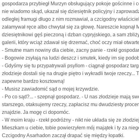
gospodarza przybiegł Murzyn obsługujący pokoje gościnne i c
nie wiadomo skąd, ukazał się dziesiętnik policyjny i zaprow
odległej framugi długo z nim rozmawiał, a czcigodny właściciel 
załamywał ręce albo chwytał się za głowę. Nareszcie kopnął 
dziesiętnikowi gęś pieczoną i dzban cypryjskiego, a sam zbliży
galerii, który wciąż zdawał się drzemać, choć oczy miał otwarte
- Smutne mam nowiny dla ciebie, zacny panie - rzekł gospoda
- Bogowie zsyłają na ludzi deszcz i smutek, kiedy im się podob
- Gdyśmy się tu przypatrywali psyllom - ciągnął gospodarz tar
złodzieje dostali się na drugie piętro i wykradli twoje rzeczy... T
zapewne bardzo kosztowną!
- Musisz zawiadomić sąd o mojej krzywdzie.
- Po co sąd?... - szepnął gospodarz. - U nas złodzieje mają sw
starszego, otaksujemy rzeczy, zapłacisz mu dwudziesty procent
znajdzie. Ja mogę ci dopomóc.
- W moim kraju - rzekł podróżny - nikt nie układa się ze złodziej
Mieszkam u ciebie, tobie powierzyłem mój majątek i ty za nie
Czcigodny Asarhadon zaczął drapać się między łopatki.