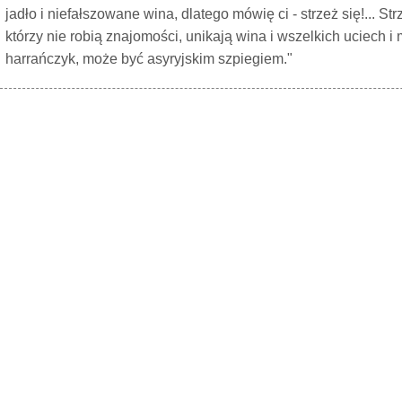
jadło i niefałszowane wina, dlatego mówię ci - strzeż się!... S
którzy nie robią znajomości, unikają wina i wszelkich uciech i 
harrańczyk, może być asyryjskim szpiegiem."