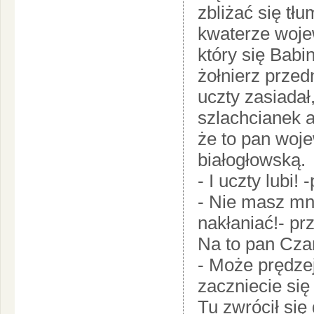
zbliżać się tł
kwaterze woje
który się Babi
żołnierz przed
uczty zasiadał,
szlachcianek a
że to pan woje
białogłowską.
- I uczty lubi!
- Nie masz mni
nakłaniać!- pr
Na to pan Czar
- Może prędzej
zaczniecie si
Tu zwrócił się