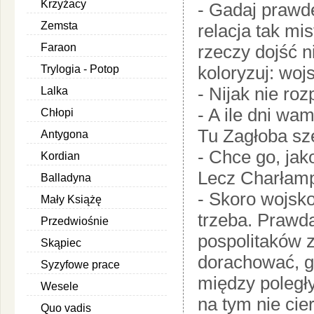
Krzyżacy
- Gadaj prawdę
Zemsta
relacja tak mis
Faraon
rzeczy dojść n
Trylogia - Potop
koloryzuj: wo
- Nijak nie ro
Lalka
- A ile dni wa
Chłopi
Tu Zagłoba sz
Antygona
- Chce go, jak
Kordian
Lecz Charłamp
Balladyna
- Skoro wojsko
Mały Książę
trzeba. Prawda
Przedwiośnie
pospolitaków z
Skąpiec
dorachować, g
Syzyfowe prace
między poległy
Wesele
na tym nie cie
Quo vadis