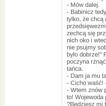
- Mów dalej.
- Babinicz ted
tylko, że chcą
przedsięwezmą
zechcą się prz
nich oko i wt
nie psujmy so
było dobrze!" 
poczyna rżnąć
tańca.
- Dam ja mu ta
- Cicho waść! 
- Wtem znów pr
to! Wojewoda 
?Będziesz mi t