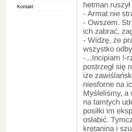
hetman ruszył
Kontakt
- Armat nie str
- Owszem. Stra
ich zabrać, za
- Widzę, że pr
wszystko odby
-...Incipiam !-
postrzegł się n
iże zawiślańsk
niesforne na i
Myśleliśmy, a
na tamtych uder
posiłki im eks
osłabić. Tym
krętanina i sz