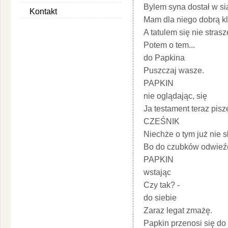
Bylem syna dostał w si
Kontakt
Mam dla niego dobrą kl
A tatulem się nie strasz
Potem o tem...
do Papkina
Puszczaj wasze.
PAPKIN
nie oglądając, się
Ja testament teraz pisz
CZEŚNIK
Niechże o tym już nie s
Bo do czubków odwieź
PAPKIN
wstając
Czy tak? -
do siebie
Zaraz legat zmażę.
Papkin przenosi się do 