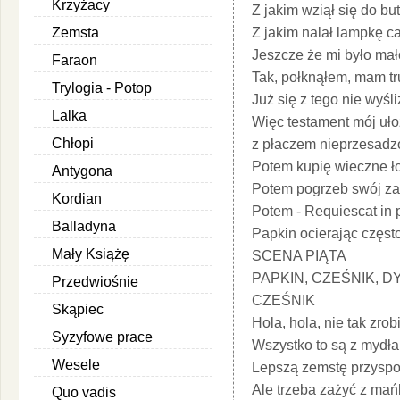
Krzyżacy
Z jakim wziął się do but
Z jakim nalał lampkę ca
Zemsta
Jeszcze że mi było mało
Faraon
Tak, połknąłem, mam tr
Trylogia - Potop
Już się z tego nie wyśli
Lalka
Więc testament mój uło
Chłopi
z płaczem nieprzesad
Potem kupię wieczne ł
Antygona
Potem pogrzeb swój za
Kordian
Potem - Requiescat in 
Balladyna
Papkin ocierając często 
Mały Książę
SCENA PIĄTA
PAPKIN, CZEŚNIK, D
Przedwiośnie
CZEŚNIK
Skąpiec
Hola, hola, nie tak zrobi
Syzyfowe prace
Wszystko to są z mydła
Wesele
Lepszą zemstę przyspo
Ale trzeba zażyć z mańk
Quo vadis