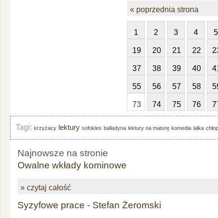
« poprzednia strona
1
2
3
4
5
19
20
21
22
2
37
38
39
40
4
55
56
57
58
5
73
74
75
76
7
Tagi:
lektury
krzyżacy
sofokles
balladyna
lektury na maturę
komedia
lalka
chłop
Najnowsze na stronie
Owalne wkłady kominowe
» czytaj całość
Syzyfowe prace - Stefan Żeromski