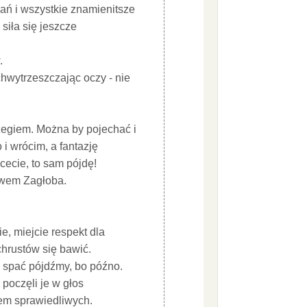
ań i wszystkie znamienitsze
 siła się jeszcze
.
chwytrzeszczając oczy - nie
rzegiem. Można by pojechać i
 i wrócim, a fantazję
ecie, to sam pójdę!
iewem Zagłoba.
ie, miejcie respekt dla
chrustów się bawić.
j spać pójdźmy, bo późno.
 poczęli je w głos
nem sprawiedliwych.