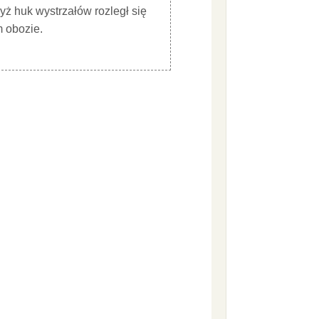
yż huk wystrzałów rozległ się
m obozie.