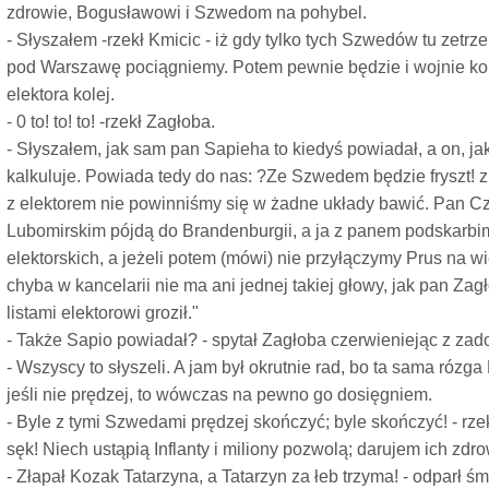
zdrowie, Bogusławowi i Szwedom na pohybel.
- Słyszałem -rzekł Kmicic - iż gdy tylko tych Szwedów tu zetrz
pod Warszawę pociągniemy. Potem pewnie będzie i wojnie kon
elektora kolej.
- 0 to! to! to! -rzekł Zagłoba.
- Słyszałem, jak sam pan Sapieha to kiedyś powiadał, a on, jako
kalkuluje. Powiada tedy do nas: ?Ze Szwedem będzie fryszt! z 
z elektorem nie powinniśmy się w żadne układy bawić. Pan Cz
Lubomirskim pójdą do Brandenburgii, a ja z panem podskarbi
elektorskich, a jeżeli potem (mówi) nie przyłączymy Prus na wi
chyba w kancelarii nie ma ani jednej takiej głowy, jak pan Zag
listami elektorowi groził."
- Także Sapio powiadał? - spytał Zagłoba czerwieniejąc z zad
- Wszyscy to słyszeli. A jam był okrutnie rad, bo ta sama rózg
jeśli nie prędzej, to wówczas na pewno go dosięgniem.
- Byle z tymi Szwedami prędzej skończyć; byle skończyć! - rzek
sęk! Niech ustąpią Inflanty i miliony pozwolą; darujem ich zdr
- Złapał Kozak Tatarzyna, a Tatarzyn za łeb trzyma! - odparł śm