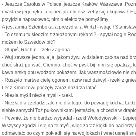
- Jeszcze Carolus w Polsce, jeszcze Kraków, Warszawa, Pozn
miasta w jego ręku, a ojciec już chcesz, żeby się okupował. Ej,
przyjdzie napracować, nim o elektorze pomyślimy!
A jest armia Szteinboka, a prezydia, a Wirtz! - wtrącił Stanisław
- To czemu tu siedzim z założonymi rękami? - spytał nagle Ro
możem to Szwedów bić?
- Głupiś, Rochu! - rzekł Zagłoba.
- Wuj zawsze jedno, a ja, jakom żyw, widziałem czółna nad b
choć straż porwać. Ciemno, choć w pysk bij; nim się opatrzą, to
kawalerską obu wodzom pokażem. Jak waszmościowie nie chc
- Ruszyło martwe cielę ogonem, dziw nad dziwy! - rzekł z gn
Lecz Kmicicowi poczęły zaraz nozdrza latać.
- Niezła myśl! niezła myśl! - rzekł.
- Niezła dla czeladzi, ale nie dla tego, kto powagę kocha. Ludz
siebie samych! Toż pułkownikami jesteście, a chcecie w drapi
- Pewnie, że nie bardzo wypada! - rzekł Wołodyjowski. - Lepie
Wszyscy zgodzili się na tę myśl, więc zaraz klękli do pacierzy i
odmawiać; po czym pokładli się na wojłokach i wnet usnęli s