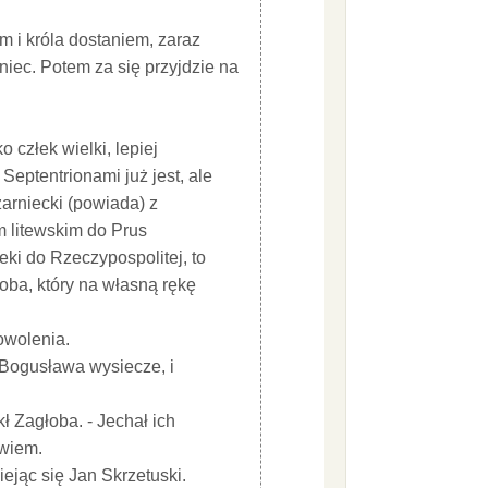
em i króla dostaniem, zaraz
iec. Potem za się przyjdzie na
 człek wielki, lepiej
Septentrionami już jest, ale
arniecki (powiada) z
m litewskim do Prus
eki do Rzeczypospolitej, to
łoba, który na własną rękę
owolenia.
a Bogusława wysiecze, i
ł Zagłoba. - Jechał ich
owiem.
iejąc się Jan Skrzetuski.