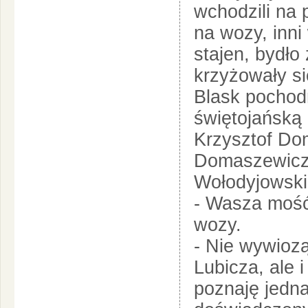
wchodzili na 
na wozy, inni
stajen, bydło
krzyżowały si
Blask pochod
świętojańską
Krzysztof Do
Domaszewicza
Wołodyjowski
- Wasza mość
wozy.
- Nie wywiozą
Lubicza, ale i
poznaję jedna