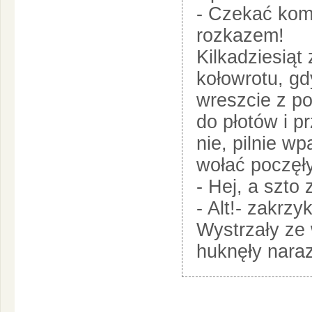
- Czekać kome
rozkazem!
Kilkadziesiąt
kołowrotu, gd
wreszcie z po
do płotów i pr
nie, pilnie w
wołać poczęły
- Hej, a szto 
- Alt!- zakrz
Wystrzały ze 
huknęły naraz