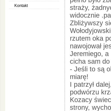
pełno było zb
Kontakt
straży, żadny
widocznie .pa
Zbliżywszy si
Wołodyjowski
rzutem oka po
nawojował jes
Jeremiego, a 
cicha sam do 
- Jeśli to są
miarę!
I patrzył dal
podwórzu krzą
Kozacy świeci
strony, wycho