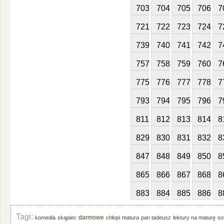
703
704
705
706
7
721
722
723
724
7
739
740
741
742
7
757
758
759
760
7
775
776
777
778
7
793
794
795
796
7
811
812
813
814
8
829
830
831
832
8
847
848
849
850
8
865
866
867
868
8
883
884
885
886
8
Tagi:
darmowe
komedia
skąpiec
chłopi
matura
pan tadeusz
lektury na maturę
so