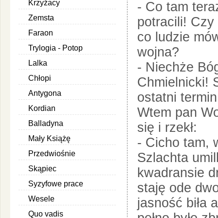
Krzyżacy
- Co tam tera
Zemsta
potracili! C
Faraon
co ludzie mó
Trylogia - Potop
wojna?
Lalka
- Niechże Bó
Chłopi
Chmielnicki! 
Antygona
ostatni termi
Kordian
Wtem pan Woł
Balladyna
się i rzekł:
Mały Książę
- Cicho tam,
Przedwiośnie
Szlachta umil
Skąpiec
kwadransie dr
Syzyfowe prace
staję ode dw
Wesele
jasność biła 
Quo vadis