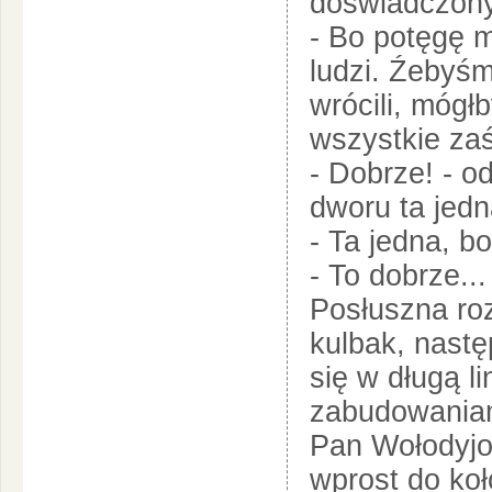
doświadczony.
- Bo potęgę m
ludzi. Źebyśm
wrócili, mógł
wszystkie zaś
- Dobrze! - o
dworu ta jed
- Ta jedna, bo
- To dobrze..
Posłuszna ro
kulbak, nastę
się w długą l
zabudowania
Pan Wołodyjo
wprost do koł