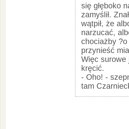
się głęboko 
zamyślił. Zna
wątpił, że al
narzucać, alb
chociażby ?o
przynieść mia
Więc surowe j
kręcić.
- Oho! - szep
tam Czarnieck