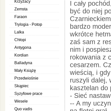
Krzyżacy
I cały pochód
Zemsta
być do niej 
Faraon
Czarnieckiemu
Trylogia - Potop
bardzo modero
Lalka
wkrótce hetm
Chłopi
zaś sam z res
Antygona
nim i pospies
Kordian
rokowania z 
Balladyna
cesarzem. Cza
Mały Książę
wieścią, i gd
Przedwiośnie
ruszyli dalej,
Skąpiec
kasztelan do
Syzyfowe prace
- Sieć nastaw
Wesele
-- A my uczyn
Quo vadis