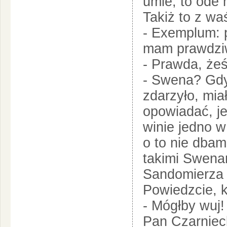
umie, to ode 
Takiż to z wa
- Exemplum: 
mam prawdzi
- Prawda, że
- Swena? Gdy
zdarzyło, mia
opowiadać, je
winie jedno w
o to nie dba
takimi Swena
Sandomierza 
Powiedzcie, k
- Mógłby wuj!
Pan Czarnieck