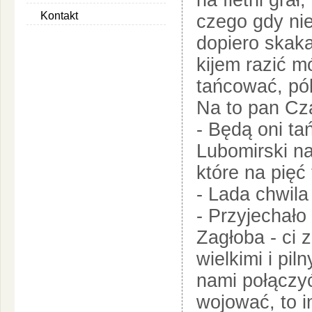
na fletni grał
Kontakt
czego gdy nie
dopiero skakał
kijem razić m
tańcować, pók
Na to pan Cza
- Będą oni ta
Lubomirski n
które na pięć 
- Lada chwila
- Przyjechało 
Zagłoba - ci 
wielkimi i pil
nami połączyć
wojować, to i