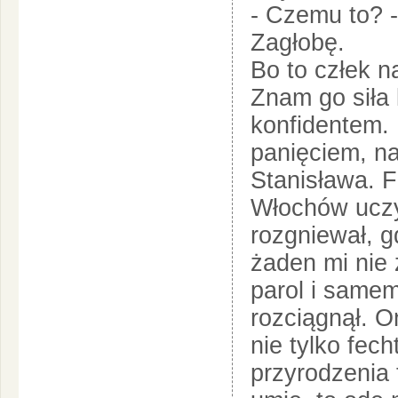
- Czemu to? -
Zagłobę.
Bo to człek n
Znam go siła 
konfidentem.
panięciem, n
Stanisława. 
Włochów uczył
rozgniewał, g
żaden mi nie 
parol i samem
rozciągnął. O
nie tylko fech
przyrodzenia 