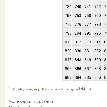
739
740
741
742
7
757
758
759
760
7
775
776
777
778
7
793
794
795
796
7
811
812
813
814
8
829
830
831
832
8
847
848
849
850
8
865
866
867
868
8
883
884
885
886
8
lektura
Tagi:
balladyna
krzyżacy
chłopi
zemsta
moliere
antygona
Najnowsze na stronie