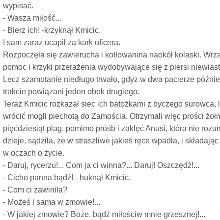
wypisać.
- Wasza miłość...
- Bierz ich! -krzyknął Kmicic.
I sam zaraz ucapił za kark oficera.
Rozpoczęła się zawierucha i kotłowanina naokół kolaski. Wrza
pomoc i krzyki przerażenia wydobywające się z piersi niewiast
Lecz szamotanie niedługo trwało, gdyż w dwa pacierze później 
trakcie powiązani jeden obok drugiego.
Teraz Kmicic rozkazał siec ich batożkami z byczego surowca, 
wrócić mogli piechotą do Zamościa. Otrzymali więc prości żołnie
pięćdziesiąt plag, pomimo próśb i zaklęć Anusi, która nie rozum
dzieje, sądziła, że w straszliwe jakieś ręce wpadła, i składając
w oczach o życie.
- Daruj, rycerzu!... Com ja ci winna?... Daruj! Oszczędź!...
- Cicho panna bądź! - huknął Kmicic.
- Com ci zawiniła?
- Możeś i sama w zmowie!...
- W jakiej zmowie? Boże, bądź miłościw mnie grzesznej!...