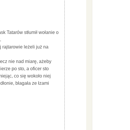
sk Tatarów stłumił wołanie o
.
rajtarowie leżeli już na
lecz nie nad miarę, ażeby
rze po sto, a oficer sto
iejąc, co się wokoło niej
 dłonie, błagała ze łzami