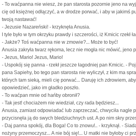
- To waćpanna nie wiesz, że pan starosta pozornie jeno na w
cię od księżnej odłączyć, a w drodze porwać, i aby w jakimś
twoją nastawać!
- Jezusie Nazareński! - krzyknęła Anusia.
I tyle było w tym okrzyku prawdy i szczerości, iż Kmicic rzekł ł
- Jakże? Toś waćpanna nie w zmowie?... Może to być!
Anusia zakryła twarz rękoma, lecz nie mogła nic mówić, jeno p
- Jezus, Mario! Jezus, Mario!
- Uspokój się panna - rzekł jeszcze łagodniej pan Kmicic. - P
pana Sapiehy, bo tego pan starosta nie wyliczył, z kim ma sprawę
których tam sieką, mieli cię porwać... Daruję ich zdrowiem, ab
opowiedzieć, jako im gładko poszło.
- To waćpan mnie od hańby obronił?
- Tak jest! chociażem nie wiedział, czy rada będziesz...
Anusia, zamiast odpowiadać lub zaprzeczać, chwyciła nagle p
przycisnęła ją do swych bledziuchnych ust. A po nim skry prze
- Daj panna spokój, dla Boga! Co to znowu!.. - krzyknął. - Siad
nożyny przemoczysz... A nie bój się!... U matki nie byłoby ci prz