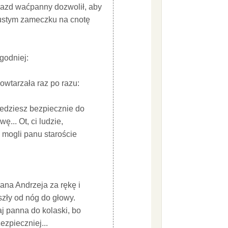
yjazd waćpanny dozwolił, aby
 pustym zameczku na cnotę
agodniej:
owtarzała raz po razu:
ojedziesz bezpiecznie do
... Ot, ci ludzie,
y mogli panu staroście
ana Andrzeja za rękę i
szły od nóg do głowy.
aj panna do kolaski, bo
ezpieczniej...