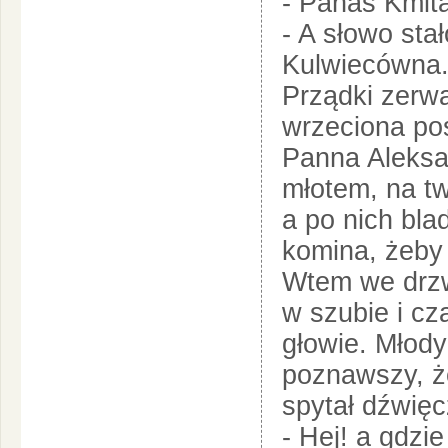
- Panas Kmit
- A słowo sta
Kulwiecówna
Prządki zerwa
wrzeciona po
Panna Aleksan
młotem, na t
a po nich bla
komina, żeby
Wtem we drzw
w szubie i cz
głowie. Młody
poznawszy, że
spytał dźwięc
- Hej! a gdzi