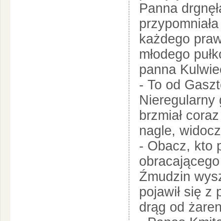
Panna drgnęł
przypomniała 
każdego prawi
młodego pułko
panna Kulwi
- To od Gaszt
Nieregularny
brzmiał coraz
nagle, widocz
- Obacz, kto 
obracającego
Źmudzin wysze
pojawił się z
drąg od żaren