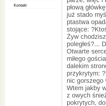
parze, więc i 
Kontakt
płową główkę
już stado myśl
ptastwa opad
stojące: ?Ktoś
Źyw chodzisz
poległeś?... D
Otwarte serce
miłego gościa
dalekim stro
przykrytym: ?
nic gorszego 
Wtem jakby w
z owych śnie
pokrytych, d