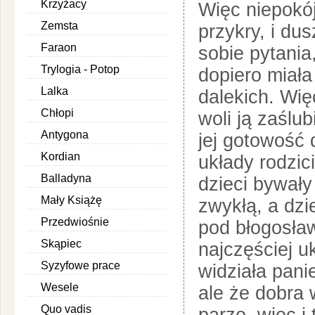
Krzyżacy
Więc niepokój
Zemsta
przykry, i du
Faraon
sobie pytania
Trylogia - Potop
dopiero miała
Lalka
dalekich. Wię
Chłopi
woli ją zaślub
Antygona
jej gotowość
Kordian
układy rodzic
Balladyna
dzieci bywały
Mały Książę
zwykłą, a dzi
Przedwiośnie
pod błogosła
Skąpiec
najczęściej u
Syzyfowe prace
widziała pan
Wesele
ale że dobra
Quo vadis