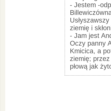
- Jestem -od
Billewiczówna
Usłyszawszy t
ziemię i skłon
- Jam jest An
Oczy panny A
Kmicica, a po
ziemię; przez
płową jak ży