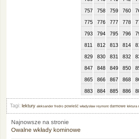
757
758
759
760
7
775
776
777
778
7
793
794
795
796
7
811
812
813
814
8
829
830
831
832
8
847
848
849
850
8
865
866
867
868
8
883
884
885
886
8
Tagi:
lektury
powieść
darmowe
aleksander fredro
władysław reymont
lektura
Najnowsze na stronie
Owalne wkłady kominowe