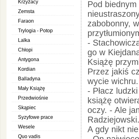
Krzyżacy
Pod biednym 
Zemsta
nieustraszony
Faraon
zabobonny, wi
Trylogia - Potop
przytłumiony
Lalka
- Stachowicz
Chłopi
go w Kiejdana
Antygona
Książę przymk
Kordian
Przez jakiś c
Balladyna
wycie wichru.
Mały Książę
- Płacz ludzk
Przedwiośnie
książę otwier
Skąpiec
oczy. - Ale j
Syzyfowe prace
Radziejowski
Wesele
A gdy nikt ni
Quo vadis