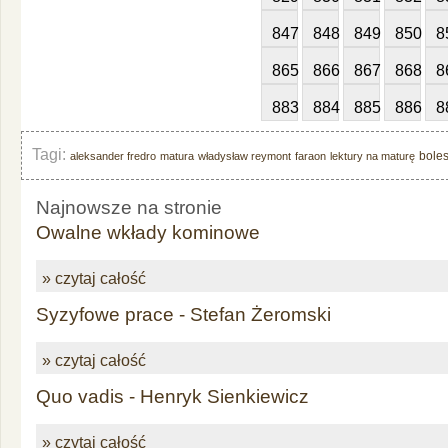
847
848
849
850
8
865
866
867
868
8
883
884
885
886
8
Tagi:
bole
aleksander fredro
matura
władysław reymont
faraon
lektury na maturę
Najnowsze na stronie
Owalne wkłady kominowe
» czytaj całość
Syzyfowe prace - Stefan Żeromski
» czytaj całość
Quo vadis - Henryk Sienkiewicz
» czytaj całość