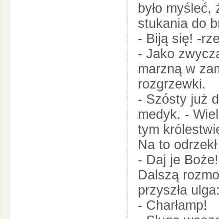
było myśleć, 
stukania do b
- Biją się! -r
- Jako zwycza
marzną w zami
rozgrzewki.
- Szósty już 
medyk. - Wiel
tym królestwi
Na to odrzek
- Daj je Boże!
Dalszą rozmo
przyszła ulga
- Charłamp!