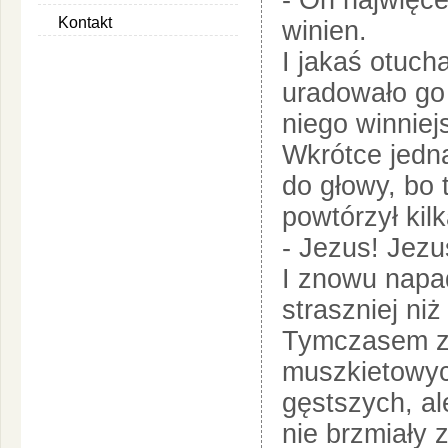
- On najwięce
Kontakt
winien.
I jakaś otuch
uradowało go
niego winniej
Wkrótce jedna
do głowy, bo 
powtórzył kilk
- Jezus! Jezu
I znowu napad
straszniej ni
Tymczasem z 
muszkietowyc
gęstszych, al
nie brzmiały 