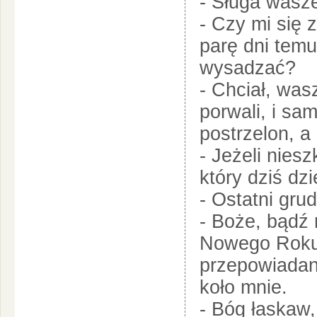
- Sługa wasze
- Czy mi się 
parę dni temu
wysadzać?
- Chciał, was
porwali, i sa
postrzelon, a
- Jeżeli niesz
który dziś dz
- Ostatni gru
- Boże, bądź 
Nowego Roku
przepowiadano
koło mnie.
- Bóg łaskaw