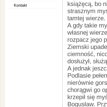
książęcą, bo n
Kontakt
strasznym myśl
tamtej wierze.
A gdy takie my
własnej wierze
rozpacz jego 
Ziemski upade
ciemność, nico
dosłużył, służ
A jednak jesz
Podlasie pełen
nierównie gors
chorągwi go op
krzepił się my
Bogusław. Przy