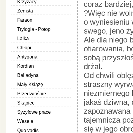
Krzyżacy
coraz bardziej,
Zemsta
?Więc nie woln
Faraon
o wyniesieniu 
swego, jeno żyw
Trylogia - Potop
Ale dla niego b
Lalka
ofiarowania, b
Chłopi
sobą przyszłoś
Antygona
drżał.
Kordian
Od chwili obl
Balladyna
straszny wyrwa
Mały Książę
niezmiernego 
Przedwiośnie
jakaś dziwna, 
Skąpiec
zapoznawana i 
Syzyfowe prace
tajemnicza po
Wesele
się w jego obr
Quo vadis