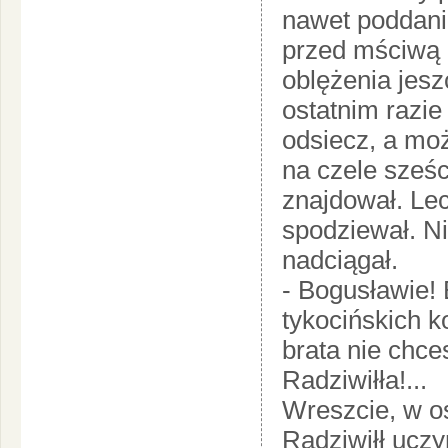
nawet poddanie
przed mściwą 
oblężenia jesz
ostatnim razi
odsiecz, a moż
na czele sześc
znajdował. Lec
spodziewał. Ni
nadciągał.
- Bogusławie! 
tykocińskich k
brata nie chce
Radziwiłła!...
Wreszcie, w os
Radziwiłł uczy