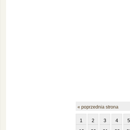
« poprzednia strona
1
2
3
4
5