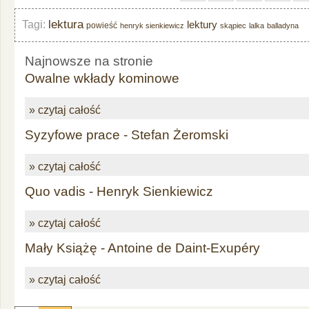
lektura
Tagi:
lektury
powieść
henryk sienkiewicz
skąpiec
lalka
balladyna
Najnowsze na stronie
Owalne wkłady kominowe
» czytaj całość
Syzyfowe prace - Stefan Żeromski
» czytaj całość
Quo vadis - Henryk Sienkiewicz
» czytaj całość
Mały Książę - Antoine de Daint-Exupéry
» czytaj całość