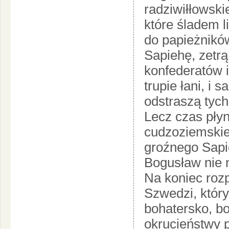
radziwiłłowski
które śladem l
do papieżnikó
Sapiehę, zetrą 
konfederatów i
trupie łani, i
odstraszą tych
Lecz czas płyn
cudzoziemskie
groźnego Sapie
Bogusław nie 
Na koniec rozp
Szwedzi, który
bohatersko, bo
okrucieństwy p