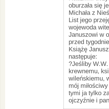
oburzała się j
Michała z Nie
List jego prze
wojewoda wite
Januszowi w o
przed tygodni
Książę Janusz 
następuje:
?Jeśliby W.W. 
krewnemu, ksi
wileńskiemu, 
mój miłościwy 
tymi ja tylko 
ojczyźnie i p