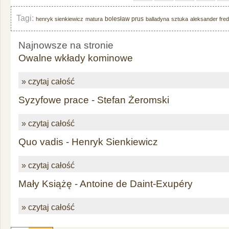
Tagi:
bolesław prus
henryk sienkiewicz
matura
balladyna
sztuka
aleksander fred
Najnowsze na stronie
Owalne wkłady kominowe
» czytaj całość
Syzyfowe prace - Stefan Żeromski
» czytaj całość
Quo vadis - Henryk Sienkiewicz
» czytaj całość
Mały Książę - Antoine de Daint-Exupéry
» czytaj całość