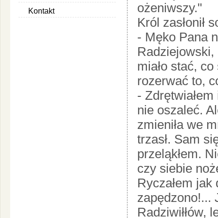
ożeniwszy."
Kontakt
Król zasłonił s
- Męko Pana na
Radziejowski, 
miało stać, co 
rozerwać to, co
- Zdrętwiałem 
nie oszaleć. A
zmieniła we mn
trzasł. Sam si
przeląkłem. Ni
czy siebie no
Ryczałem jak d
zapędzono!... 
Radziwiłłów, l