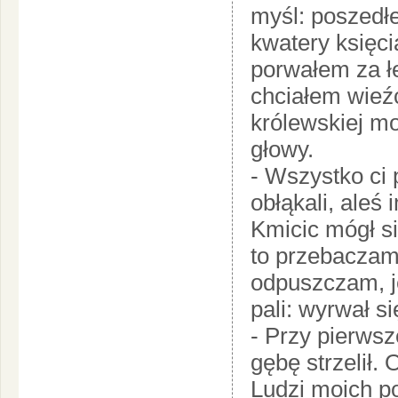
myśl: poszedłe
kwatery księc
porwałem za ł
chciałem wieźć
królewskiej m
głowy.
- Wszystko ci 
obłąkali, aleś 
Kmicic mógł si
to przebaczam 
odpuszczam, j
pali: wyrwał si
- Przy pierwsze
gębę strzelił. O
Ludzi moich po