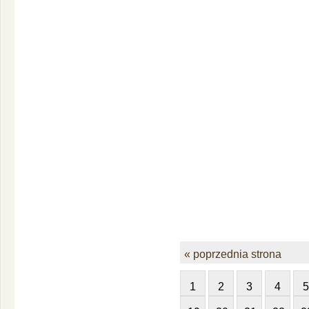
« poprzednia strona
1
2
3
4
5