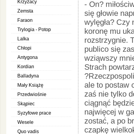
Krzyżacy
- On? miłościw
Zemsta
się głowie na
Faraon
wylęgła? Czy n
koronę mu uka
Trylogia - Potop
rozstrzygnie.
Lalka
publico się za
Chłopi
wziąwszy mnie
Antygona
Strach powtarz
Kordian
?Rzeczpospoli
Balladyna
ale to postaw
Mały Książę
zaś nie tylko 
Przedwiośnie
ciągnąć będzi
Skąpiec
najwięcej w ga
Syzyfowe prace
zostać, a po b
Wesele
czapkę wielkok
Quo vadis