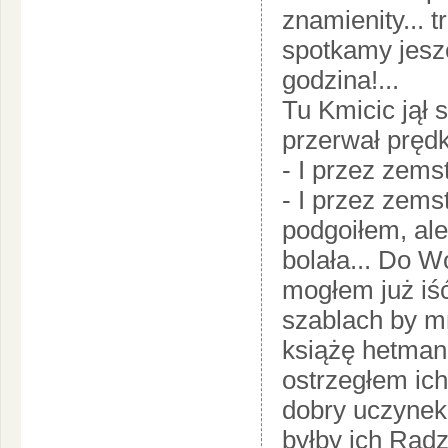
znamienity... t
spotkamy jeszc
godzina!...
Tu Kmicic jął s
przerwał pręd
- I przez zems
- I przez zemst
podgoiłem, ale
bolała... Do W
mogłem już iś
szablach by mn
książę hetman
ostrzegłem ich,
dobry uczynek,
byłby ich Radz