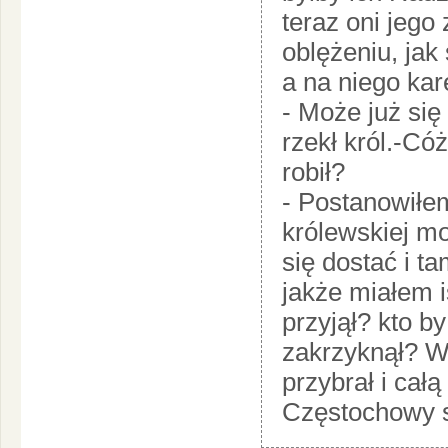
teraz oni jego 
oblężeniu, jak
a na niego kar
- Może już się 
rzekł król.-Cóż
robił?
- Postanowiłe
królewskiej mo
się dostać i 
jakże miałem 
przyjął? kto b
zakrzyknął? W
przybrał i cał
Częstochowy s