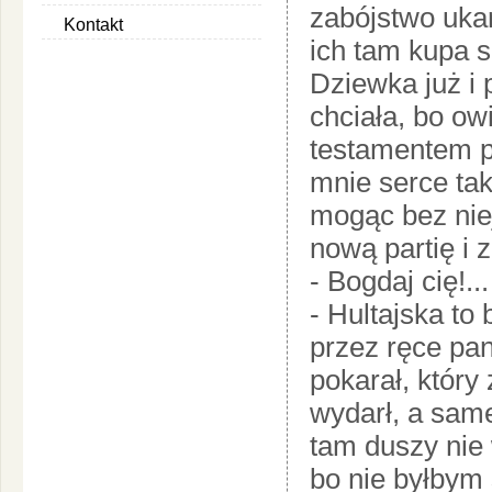
zabójstwo ukar
Kontakt
ich tam kupa s
Dziewka już i 
chciała, bo ow
testamentem p
mnie serce tak
mogąc bez nie
nową partię i 
- Bogdaj cię!..
- Hultajska to
przez ręce pa
pokarał, który
wydarł, a sam
tam duszy nie 
bo nie byłbym 