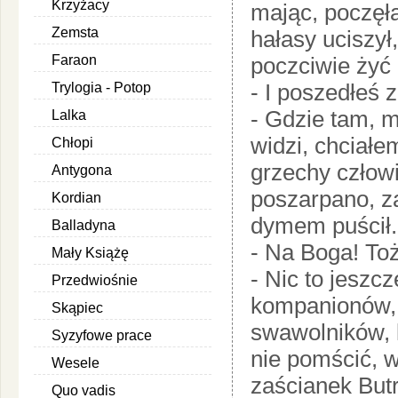
Krzyżacy
mając, poczęł
Zemsta
hałasy uciszył
Faraon
poczciwie żyć 
- I poszedłeś z
Trylogia - Potop
- Gdzie tam, 
Lalka
widzi, chciałem
Chłopi
grzechy człowi
Antygona
poszarpano, z
Kordian
dymem puścił.
Balladyna
- Na Boga! Toż 
Mały Książę
- Nic to jeszc
Przedwiośnie
kompanionów, 
Skąpiec
swawolników, 
Syzyfowe prace
nie pomścić, 
Wesele
zaścianek But
Quo vadis