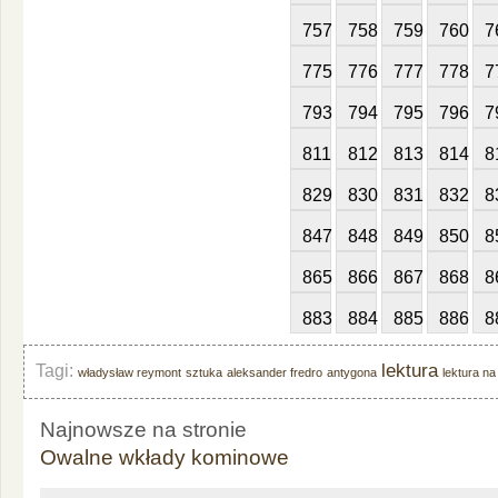
757
758
759
760
7
775
776
777
778
7
793
794
795
796
7
811
812
813
814
8
829
830
831
832
8
847
848
849
850
8
865
866
867
868
8
883
884
885
886
8
lektura
Tagi:
władysław reymont
sztuka
aleksander fredro
antygona
lektura na
Najnowsze na stronie
Owalne wkłady kominowe