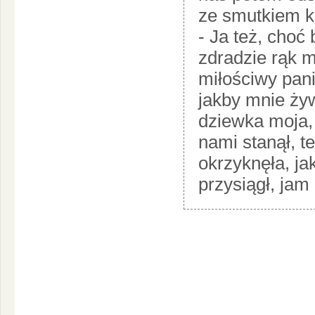
ze smutkiem kr
- Ja też, choć
zdradzie rąk 
miłościwy pani
jakby mnie ży
dziewka moja, 
nami stanął, t
okrzyknęła, j
przysiągł, jam 