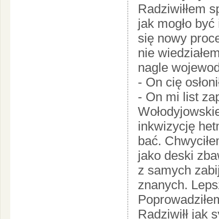
Radziwiłłem sp
jak mogło być
się nowy proce
nie wiedziałem
nagle wojewod
- On cię osłoni
- On mi list z
Wołodyjowskieg
inkwizycję he
bać. Chwyciłe
jako deski zb
z samych zabi
znanych. Lepsz
Poprowadziłem
Radziwiłł jak 