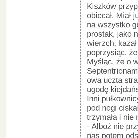
Kiszków przypo
obiecał. Miał 
na wszystko go
prostak, jako 
wierzch, kazał
poprzysiąc, ż
Myśląc, że o 
Septentrionami
owa uczta stra
ugodę kiejdańs
Inni pułkowni
pod nogi ciska
trzymała i nie
- Alboż nie pr
nas potem odstą