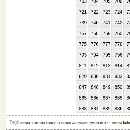
703
704
705
706
7
721
722
723
724
7
739
740
741
742
7
757
758
759
760
7
775
776
777
778
7
793
794
795
796
7
811
812
813
814
8
829
830
831
832
8
847
848
849
850
8
865
866
867
868
8
883
884
885
886
8
Tagi:
bole
lektura na maturę
lektury na maturę
władysław reymont
moliere
zemsta