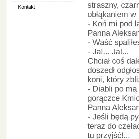
straszny, czar
Kontakt
obłąkaniem w 
- Koń mi pod l
Panna Aleksan
- Waść spalił
- Ja!... Ja!...
Chciał coś dal
doszedł odgłos
koni, który zb
- Diabli po mą
gorączce Kmic
Panna Aleksand
- Jeśli będą p
teraz do czela
tu przyjść!...