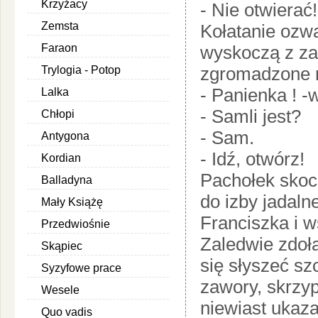
Krzyżacy
- Nie otwierać!
Zemsta
Kołatanie ozwa
Faraon
wyskoczą z z
zgromadzone n
Trylogia - Potop
- Panienka ! -w
Lalka
- Samli jest?
Chłopi
- Sam.
Antygona
- Idź, otwórz!
Kordian
Pachołek skoc
Balladyna
do izby jadaln
Mały Książę
Franciszka i w
Przedwiośnie
Zaledwie zdoła
Skąpiec
się słyszeć sz
Syzyfowe prace
zawory, skrzyp
Wesele
niewiast ukaza
Quo vadis