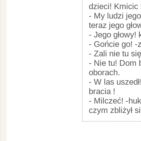
dzieci! Kmicic t
- My ludzi jeg
teraz jego gło
- Jego głowy! 
- Gońcie go! -
- Zali nie tu s
- Nie tu! Dom 
oborach.
- W las uszedł
bracia !
- Milczeć! -h
czym zbliżył s