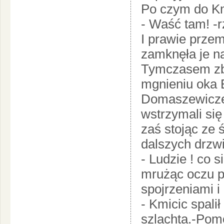
Po czym do Km
- Waść tam! -r
I prawie prze
zamknęła je n
Tymczasem zbro
mgnieniu oka 
Domaszewicze 
wstrzymali się 
zaś stojąc ze
dalszych drzwi
- Ludzie ! co s
mrużąc oczu p
spojrzeniami i
- Kmicic spali
szlachta.-Pom