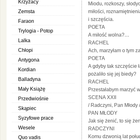
Krzyżacy
Miodu, rozkoszy, słody
Zemsta
miłości, roznamiętnieni
i szczęścia.
Faraon
POETA
Trylogia - Potop
A miłość wolna?…
Lalka
RACHEL
Chłopi
Ach, marzyłam o tym z
POETA
Antygona
A gdyby tak szczęście
Kordian
pożaliło się jej biedy?
Balladyna
RACHEL
Mały Książę
Przestałabym marzyć w
SCENA XXII
Przedwiośnie
/ Radczyni, Pan Młody 
Skąpiec
PAN MŁODY
Syzyfowe prace
Jak się żenić, to się żen
Wesele
RADCZYNI
Komu dzwonią lat połu
Quo vadis