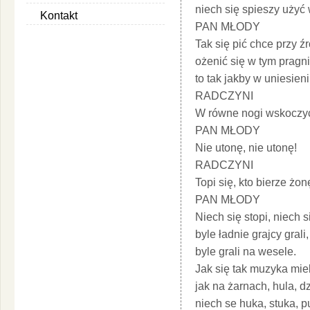
niech się spieszy użyć
Kontakt
PAN MŁODY
Tak się pić chce przy ź
ożenić się w tym pragni
to tak jakby w uniesie
RADCZYNI
W równe nogi wskoczyć
PAN MŁODY
Nie utonę, nie utonę!
RADCZYNI
Topi się, kto bierze żon
PAN MŁODY
Niech się stopi, niech si
byle ładnie grajcy grali,
byle grali na wesele.
Jak się tak muzyka mie
jak na żarnach, hula, 
niech se huka, stuka, p