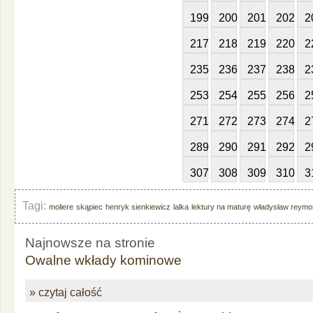
199
200
201
202
2
217
218
219
220
2
235
236
237
238
2
253
254
255
256
2
271
272
273
274
2
289
290
291
292
2
307
308
309
310
3
Tagi:
moliere
skąpiec
henryk sienkiewicz
lalka
lektury na maturę
władysław reymo
Najnowsze na stronie
Owalne wkłady kominowe
» czytaj całość