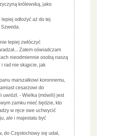
rzyczyną królewską, jako
lepiej odłożyć aż do tej
zą Szweda.
 nie lepiej zwłóczyć
naradzał... Zatem oświadczam
niach nieodmiennie osobą naszą
i rad nie skąpcie, jak
io panu marszałkowi koronnemu,
 zamiast cesarzowi do
wiózł. - Wielka (mówili) jest
 swym zamku mieć będzie, kto
władzy w ręce swe uchwycić
u, ale i majestatu być
w, do Częstochowy się udał,