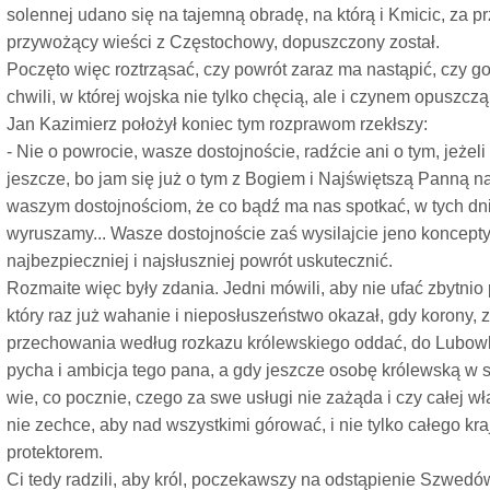
solennej udano się na tajemną obradę, na którą i Kmicic, za p
przywożący wieści z Częstochowy, dopuszczony został.
Poczęto więc roztrząsać, czy powrót zaraz ma nastąpić, czy go 
chwili, w której wojska nie tylko chęcią, ale i czynem opuszc
Jan Kazimierz położył koniec tym rozprawom rzekłszy:
- Nie o powrocie, wasze dostojnoście, radźcie ani o tym, jeżeli
jeszcze, bo jam się już o tym z Bogiem i Najświętszą Panną 
waszym dostojnościom, że co bądź ma nas spotkać, w tych d
wyruszamy... Wasze dostojnoście zaś wysilajcie jeno koncepty 
najbezpieczniej i najsłuszniej powrót uskutecznić.
Rozmaite więc były zdania. Jedni mówili, aby nie ufać zbytn
który raz już wahanie i nieposłuszeństwo okazał, gdy korony,
przechowania według rozkazu królewskiego oddać, do Lubowli u
pycha i ambicja tego pana, a gdy jeszcze osobę królewską w
wie, co pocznie, czego za swe usługi nie zażąda i czy całej 
nie zechce, aby nad wszystkimi górować, i nie tylko całego kraj
protektorem.
Ci tedy radzili, aby król, poczekawszy na odstąpienie Szwedó