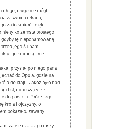
 i długo, długo nie mógł
cia w swoich rękach;
go za to śmierć i męki
o nie tylko zemsta prostego
ie, gdyby tę niepohamowaną
y przed jego ślubami.
 okrył go sromotą i nie
naka, przysłał po niego pana
jechać do Opola, gdzie na
óla do kraju. Jakoż było nad
gi list, donoszący, że
ie do powrotu. Prócz tego
ę króla i ojczyzny, o
otem pokazało, zawarty
ami zajęte i zaraz po mszy