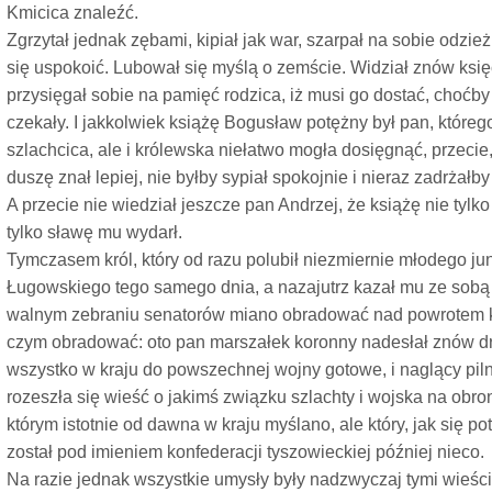
Kmicica znaleźć.
Zgrzytał jednak zębami, kipiał jak war, szarpał na sobie odzież
się uspokoić. Lubował się myślą o zemście. Widział znów księ
przysięgał sobie na pamięć rodzica, iż musi go dostać, choćby 
czekały. I jakkolwiek książę Bogusław potężny był pan, któreg
szlachcica, ale i królewska niełatwo mogła dosięgnąć, przec
duszę znał lepiej, nie byłby sypiał spokojnie i nieraz zadrżałb
A przecie nie wiedział jeszcze pan Andrzej, że książę nie tylko
tylko sławę mu wydarł.
Tymczasem król, który od razu polubił niezmiernie młodego ju
Ługowskiego tego samego dnia, a nazajutrz kazał mu ze sobą 
walnym zebraniu senatorów miano obradować nad powrotem kr
czym obradować: oto pan marszałek koronny nadesłał znów dru
wszystko w kraju do powszechnej wojny gotowe, i naglący piln
rozeszła się wieść o jakimś związku szlachty i wojska na obron
którym istotnie od dawna w kraju myślano, ale który, jak się p
został pod imieniem konfederacji tyszowieckiej później nieco.
Na razie jednak wszystkie umysły były nadzwyczaj tymi wieści