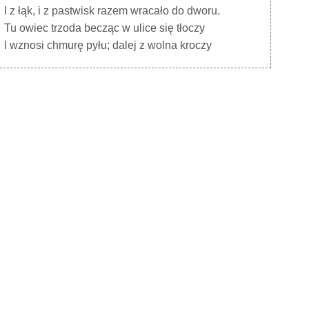
I z łąk, i z pastwisk razem wracało do dworu.
Tu owiec trzoda becząc w ulice się tłoczy
I wznosi chmurę pyłu; dalej z wolna kroczy