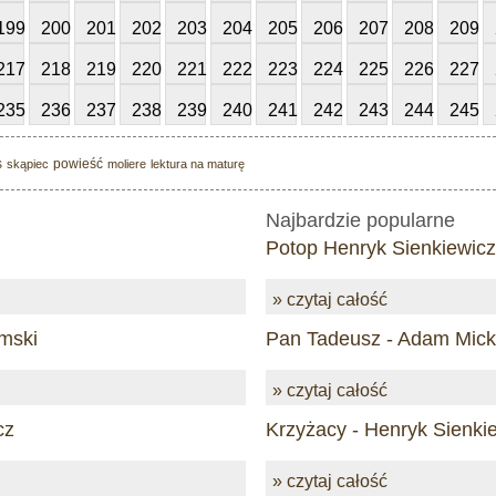
199
200
201
202
203
204
205
206
207
208
209
217
218
219
220
221
222
223
224
225
226
227
235
236
237
238
239
240
241
242
243
244
245
s
powieść
skąpiec
moliere
lektura na maturę
Najbardzie popularne
Potop Henryk Sienkiewicz
» czytaj całość
mski
Pan Tadeusz - Adam Mick
» czytaj całość
cz
Krzyżacy - Henryk Sienki
» czytaj całość