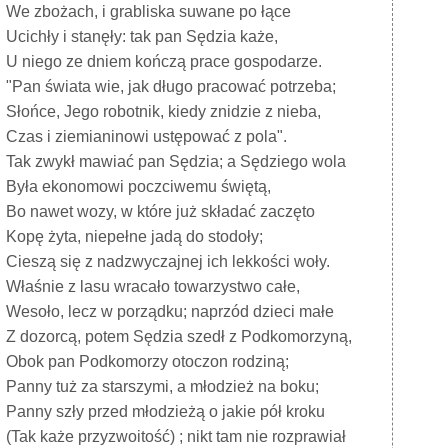
We zbożach, i grabliska suwane po łące
Ucichły i stanęły: tak pan Sędzia każe,
U niego ze dniem kończą prace gospodarze.
"Pan świata wie, jak długo pracować potrzeba;
Słońce, Jego robotnik, kiedy znidzie z nieba,
Czas i ziemianinowi ustępować z pola".
Tak zwykł mawiać pan Sędzia; a Sędziego wola
Była ekonomowi poczciwemu świętą,
Bo nawet wozy, w które już składać zaczęto
Kopę żyta, niepełne jadą do stodoły;
Cieszą się z nadzwyczajnej ich lekkości woły.
Właśnie z lasu wracało towarzystwo całe,
Wesoło, lecz w porządku; naprzód dzieci małe
Z dozorcą, potem Sędzia szedł z Podkomorzyną,
Obok pan Podkomorzy otoczon rodziną;
Panny tuż za starszymi, a młodzież na boku;
Panny szły przed młodzieżą o jakie pół kroku
(Tak każe przyzwoitość) ; nikt tam nie rozprawiał