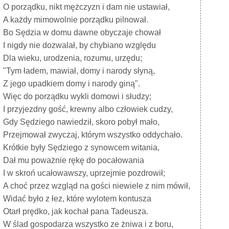
O porządku, nikt mężczyzn i dam nie ustawiał,
A każdy mimowolnie porządku pilnował.
Bo Sędzia w domu dawne obyczaje chował
I nigdy nie dozwalał, by chybiano względu
Dla wieku, urodzenia, rozumu, urzędu;
"Tym ładem, mawiał, domy i narody słyną,
Z jego upadkiem domy i narody giną".
Więc do porządku wykli domowi i słudzy;
I przyjezdny gość, krewny albo człowiek cudzy,
Gdy Sędziego nawiedził, skoro pobył mało,
Przejmował zwyczaj, którym wszystko oddychało.
Krótkie były Sędziego z synowcem witania,
Dał mu poważnie rękę do pocałowania
I w skroń ucałowawszy, uprzejmie pozdrowił;
A choć przez wzgląd na gości niewiele z nim mówił,
Widać było z łez, które wylotem kontusza
Otarł prędko, jak kochał pana Tadeusza.
W ślad gospodarza wszystko ze żniwa i z boru,