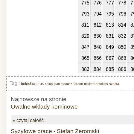
775
776
777
778
7
793
794
795
796
7
811
812
813
814
8
829
830
831
832
8
847
848
849
850
8
865
866
867
868
8
883
884
885
886
8
Tagi:
bolesław prus
chłopi
pan tadeusz
faraon
moliere
sofokles
sztuka
Najnowsze na stronie
Owalne wkłady kominowe
» czytaj całość
Syzyfowe prace - Stefan Żeromski