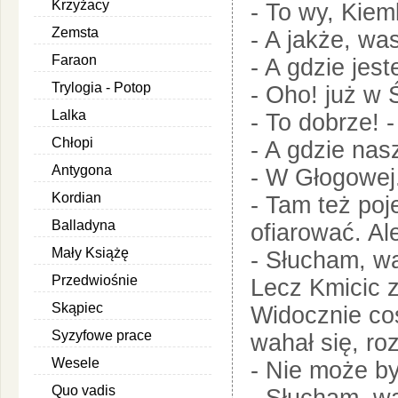
Krzyżacy
- To wy, Kie
Zemsta
- A jakże, wa
Faraon
- A gdzie jes
Trylogia - Potop
- Oho! już w 
Lalka
- To dobrze! 
Chłopi
- A gdzie nas
Antygona
- W Głogowej
Kordian
- Tam też poj
Balladyna
ofiarować. Ale
Mały Książę
- Słucham, w
Przedwiośnie
Lecz Kmicic z
Skąpiec
Widocznie coś
Syzyfowe prace
wahał się, ro
Wesele
- Nie może by
Quo vadis