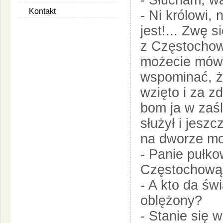
- Słucham, wa
Kontakt
- Ni królowi,
jest!... Zwę s
z Częstochow
możecie mówi
wspominać, ż
wzięto i za z
bom ja w zaśl
służył i jesz
na dworze mog
- Panie pułk
Częstochową 
- A kto da św
oblężony?
- Stanie się 