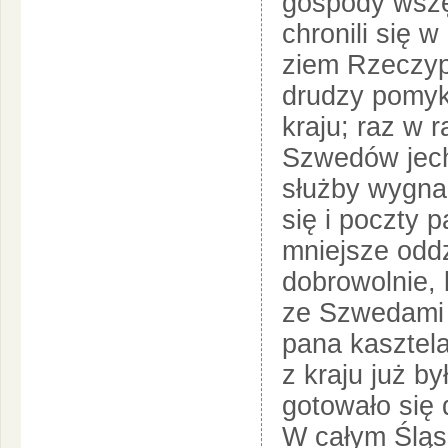
gospody wszę
chronili się 
ziem Rzeczyp
drudzy pomyka
kraju; raz w 
Szwedów jecha
służby wygna
się i poczty 
mniejsze oddz
dobrowolnie,
ze Szwedami p
pana kasztela
z kraju już by
gotowało się 
W całym Śląs