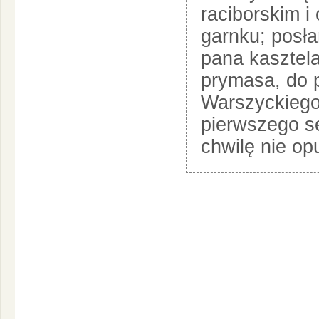
raciborskim i
garnku; posłań
pana kasztela
prymasa, do 
Warszyckiego
pierwszego se
chwilę nie op