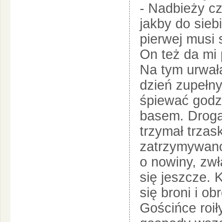
- Nadbieży cz
jakby do siebi
pierwej musi 
On też da mi 
Na tym urwał
dzień zupełny
śpiewać godz
basem. Droga
trzymał trzas
zatrzymywano
o nowiny, zw
się jeszcze. 
się broni i ob
Gościńce roił