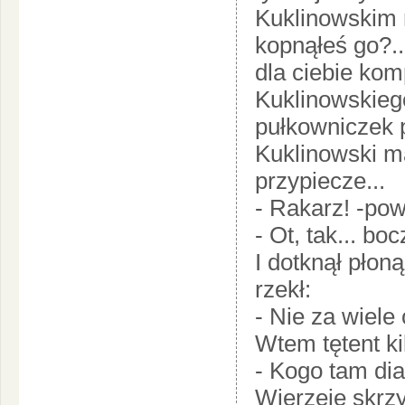
Kuklinowskim n
kopnąłeś go?..
dla ciebie kom
Kuklinowskiego
pułkowniczek 
Kuklinowski m
przypiecze...
- Rakarz! -pow
- Ot, tak... b
I dotknął pło
rzekł:
- Nie za wiele
Wtem tętent kil
- Kogo tam dia
Wierzeje skrzy