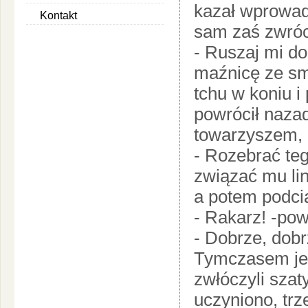
kazał wprowadz
Kontakt
sam zaś zwróci
- Ruszaj mi do
maźnicę ze smo
tchu w koniu i
powrócił naza
towarzyszem, 
- Rozebrać teg
związać mu link
a potem podci
- Rakarz! -pow
- Dobrze, dob
Tymczasem jede
zwłóczyli szat
uczyniono, trz