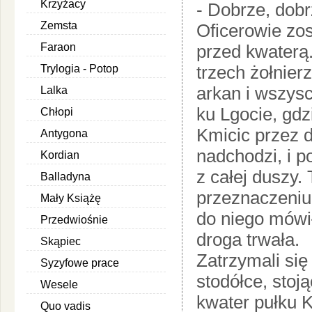
Krzyżacy
- Dobrze, dob
Zemsta
Oficerowie zos
Faraon
przed kwaterą
trzech żołnier
Trylogia - Potop
arkan i wszysc
Lalka
ku Lgocie, gdz
Chłopi
Kmicic przez d
Antygona
nadchodzi, i p
Kordian
z całej duszy.
Balladyna
przeznaczeniu,
Mały Książę
do niego mówił
Przedwiośnie
droga trwała.
Skąpiec
Zatrzymali się
Syzyfowe prace
stodółce, stoj
Wesele
kwater pułku 
Quo vadis