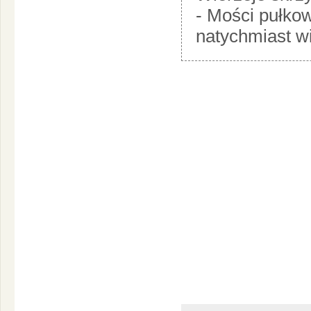
- Mości pułkown
natychmiast w