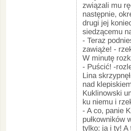
związali mu ręc
następnie, okr
drugi jej konie
siedzącemu na
- Teraz podnie
zawiąże! - rze
W minutę rozka
- Puścić! -rozl
Lina skrzypnęł
nad klepiski
Kuklinowski u
ku niemu i rzek
- A co, panie 
pułkowników w
tylko: ja i ty!