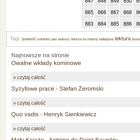
847
848
849
850
8
865
866
867
868
8
883
884
885
886
8
lektura
Tagi:
powieść
sofokles
pan tadeusz
lektura na maturę
balladyna
farao
Najnowsze na stronie
Owalne wkłady kominowe
» czytaj całość
Syzyfowe prace - Stefan Żeromski
» czytaj całość
Quo vadis - Henryk Sienkiewicz
» czytaj całość
Mały Książę - Antoine de Daint-Exupéry