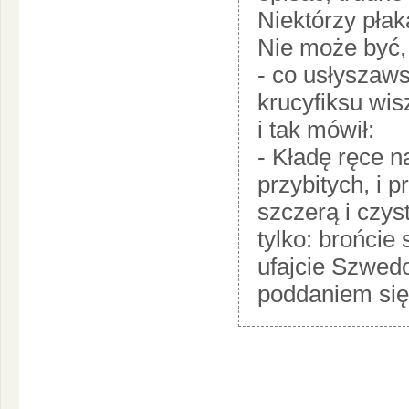
Niektórzy płaka
Nie może być,
- co usłyszaws
krucyfiksu wis
i tak mówił:
- Kładę ręce 
przybitych, i 
szczerą i cz
tylko: brońcie 
ufajcie Szwedo
poddaniem się