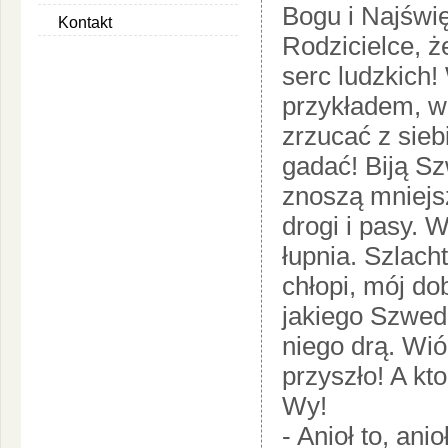
Bogu i Najświ
Kontakt
Rodzicielce, 
serc ludzkich
przykładem, w
zrzucać z sieb
gadać! Biją S
znoszą mniejsz
drogi i pasy. 
łupnia. Szlach
chłopi, mój dob
jakiego Szweda
niego drą. Wiór
przyszło! A kto
Wy!
- Anioł to, ani