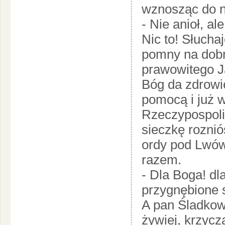
wznosząc do n
- Nie anioł, al
Nic to! Słuchaj
pomny na dobr
prawowitego J
Bóg da zdrowie
pomocą i już 
Rzeczypospolit
sieczkę rozniós
ordy pod Lwów,
razem.
- Dla Boga! dl
przygnębione 
A pan Śladkow
żywiej, krzycza