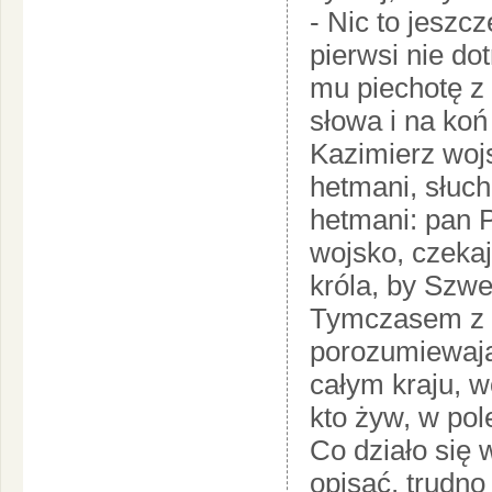
- Nic to jeszc
pierwsi nie do
mu piechotę z
słowa i na koń 
Kazimierz wojs
hetmani, słuch
hetmani: pan P
wojsko, czekaj
króla, by Szwe
Tymczasem z 
porozumiewają
całym kraju, w
kto żyw, w pol
Co działo się 
opisać, trudn