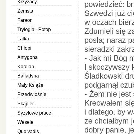
Krzyżacy
powiedzieć: br
Zemsta
Szwedzi już ci
Faraon
w oczach bier
Zdumieli się 
Trylogia - Potop
posła; naraz p
Lalka
sieradzki zakr
Chłopi
- Jak mi Bóg m
Antygona
I skoczywszy 
Kordian
Śladkowski dr
Balladyna
podgarnął czub
Mały Książę
- Źem nie jest
Przedwiośnie
Kreowałem się
Skąpiec
i dlatego, by 
Syzyfowe prace
ze chciałbym j
Wesele
dobry panie, 
Quo vadis