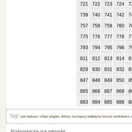
721
722
723
724
7
739
740
741
742
7
757
758
759
760
7
775
776
777
778
7
793
794
795
796
7
811
812
813
814
8
829
830
831
832
8
847
848
849
850
8
865
866
867
868
8
883
884
885
886
8
Tagi:
pan tadeusz
chłopi
skąpiec
lektury na maturę
balladyna
henryk sienkiewicz
Najnowsze na stronie