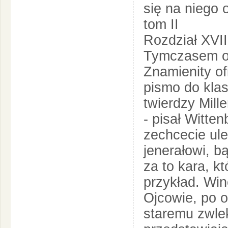
się na niego 
tom II
Rozdział XVII
Tymczasem od
Znamienity of
pismo do kla
twierdzy Mill
- pisał Witten
zechcecie u
jenerałowi, b
za to kara, k
przykład. Win
Ojcowie, po o
staremu zwle