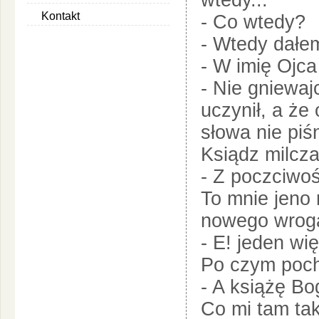
wtedy...
Kontakt
- Co wtedy?
- Wtedy dałem
- W imię Ojca
- Nie gniewajc
uczynił, a że
słowa nie piś
Ksiądz milcza
- Z poczciwośc
To mnie jeno 
nowego wroga 
- E! jeden wię
Po czym pochy
- A książę Bo
Co mi tam tak