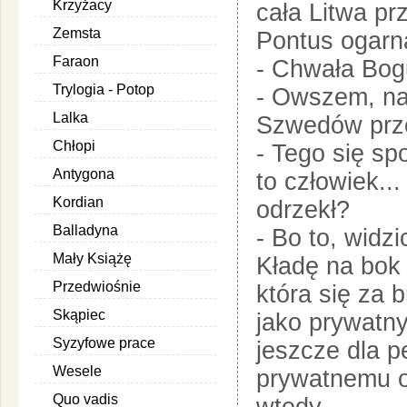
Krzyżacy
cała Litwa pr
Zemsta
Pontus ogarną
Faraon
- Chwała Bogu
Trylogia - Potop
- Owszem, na
Lalka
Szwedów prz
Chłopi
- Tego się sp
Antygona
to człowiek..
Kordian
odrzekł?
Balladyna
- Bo to, widzi
Mały Książę
Kładę na bok
Przedwiośnie
która się za 
Skąpiec
jako prywatny
Syzyfowe prace
jeszcze dla p
Wesele
prywatnemu o
Quo vadis