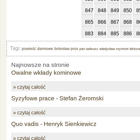
847
848
849
850
8
865
866
867
868
8
883
884
885
886
8
Tagi:
powieść
darmowe
bolesław prus
pan tadeusz
władysław reymont
lektur
Najnowsze na stronie
Owalne wkłady kominowe
» czytaj całość
Syzyfowe prace - Stefan Żeromski
» czytaj całość
Quo vadis - Henryk Sienkiewicz
» czytaj całość