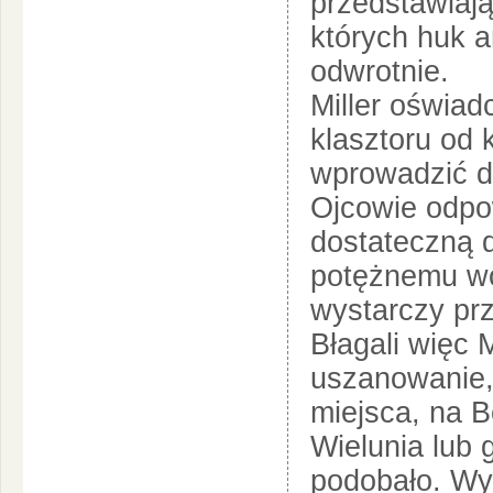
przedstawiają
których huk a
odwrotnie.
Miller oświad
klasztoru od
wprowadzić d
Ojcowie odpow
dostateczną 
potężnemu wod
wystarczy pr
Błagali więc 
uszanowanie, 
miejsca, na B
Wielunia lub 
podobało. Wyc