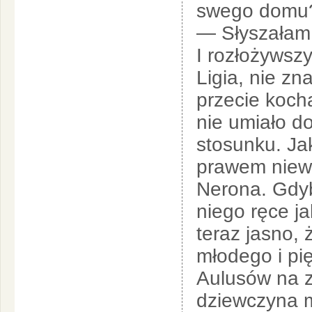
swego domu
— Słyszałam 
I rozłożywszy
Ligia, nie z
przecie koch
nie umiało d
stosunku. Ja
prawem niewo
Nerona. Gdyb
niego ręce j
teraz jasno,
młodego i pię
Aulusów na z
dziewczyna m