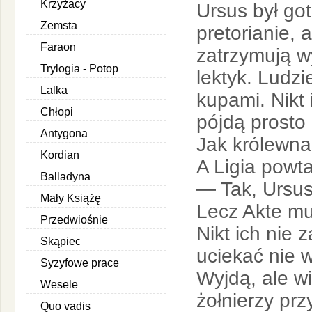
Krzyżacy
Ursus był go
Zemsta
pretorianie, a
Faraon
zatrzymują w
Trylogia - Potop
lektyk. Ludz
Lalka
kupami. Nikt
Chłopi
pójdą prosto
Antygona
Jak królewna 
Kordian
A Ligia powta
Balladyna
— Tak, Ursus
Mały Książę
Lecz Akte mu
Przedwiośnie
Nikt ich nie 
Skąpiec
uciekać nie w
Syzyfowe prace
Wyjdą, ale w
Wesele
żołnierzy prz
Quo vadis