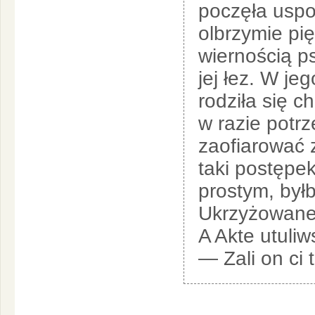
poczęła uspo
olbrzymie pi
wiernością p
jej łez. W jeg
rodziła się c
w razie potrz
zaofiarować 
taki postępek
prostym, był
Ukrzyżowane
A Akte utuliw
— Zali on ci 