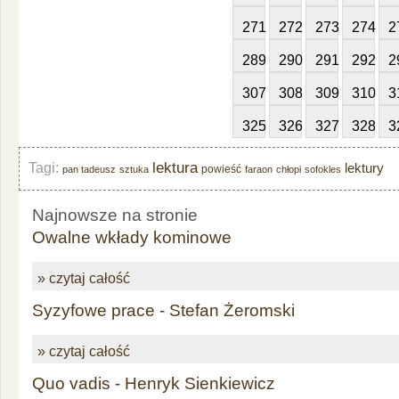
271
272
273
274
2
289
290
291
292
2
307
308
309
310
3
325
326
327
328
3
lektura
Tagi:
lektury
powieść
pan tadeusz
sztuka
faraon
chłopi
sofokles
Najnowsze na stronie
Owalne wkłady kominowe
» czytaj całość
Syzyfowe prace - Stefan Żeromski
» czytaj całość
Quo vadis - Henryk Sienkiewicz