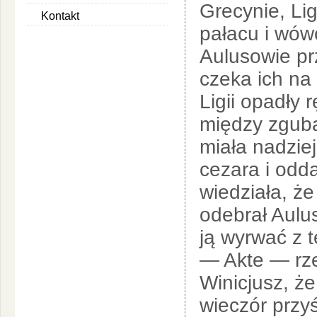
Grecynie, Li
Kontakt
pałacu i wówc
Aulusowie pr
czeka ich na
Ligii opadły 
między zgubą
miała nadziej
cezara i odd
wiedziała, że
odebrał Aulu
ją wyrwać z t
— Akte — rze
Winicjusz, że
wieczór przy