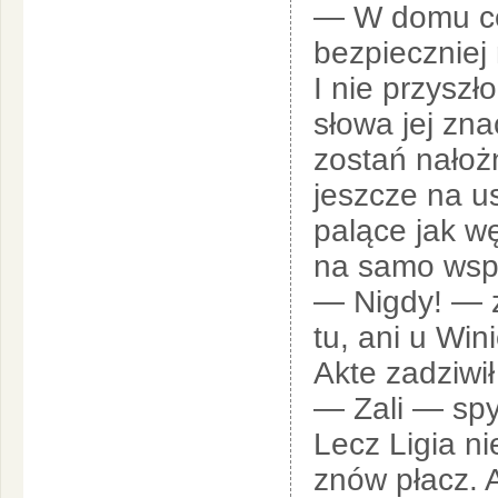
— W domu cez
bezpieczniej
I nie przyszł
słowa jej zna
zostań nałożn
jeszcze na u
palące jak w
na samo wspo
— Nigdy! — 
tu, ani u Win
Akte zadziwi
— Zali — spyt
Lecz Ligia n
znów płacz. A