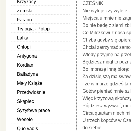
Krzyżacy
CZEŚNIK
Zemsta
Nie wyleje czy wyleje -
Miejsca u mnie nie zagr
Faraon
Bo nie będę z ziemi zbi
Trylogia - Potop
Co Milczkowi z nosa sp
Lalka
Chyba gdyby się opiera
Chłopi
Chciał zatrzymać samo
Wtedy przyjmę na prze
Antygona
Będziesz mógł to pozn
Kordian
Bo imprezę inną biorę:
Balladyna
Za dzisiejszą mą swaw
Mały Książę
I że w murze gdzieś tam
Gotów pieniać mnie szl
Przedwiośnie
Więc krzyżową skończy
Skąpiec
Pójdziesz wyzwać, moc
Syzyfowe prace
Circa quartam niech mi
Wesele
U trzech kopców w Cza
do siebie
Quo vadis