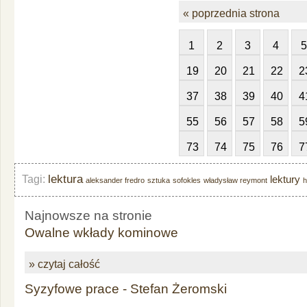
« poprzednia strona
1
2
3
4
5
19
20
21
22
2
37
38
39
40
4
55
56
57
58
5
73
74
75
76
7
lektura
Tagi:
lektury
aleksander fredro
sztuka
sofokles
władysław reymont
h
Najnowsze na stronie
Owalne wkłady kominowe
» czytaj całość
Syzyfowe prace - Stefan Żeromski