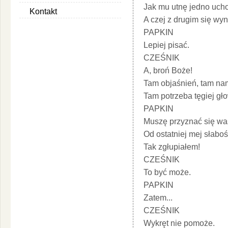
Jak mu utnę jedno ucho
Kontakt
A czej z drugim się wyn
PAPKIN
Lepiej pisać.
CZEŚNIK
A, broń Boże!
Tam objaśnień, tam na
Tam potrzeba tęgiej gł
PAPKIN
Muszę przyznać się wa
Od ostatniej mej słaboś
Tak zgłupiałem!
CZEŚNIK
To być może.
PAPKIN
Zatem...
CZEŚNIK
Wykręt nie pomoże.