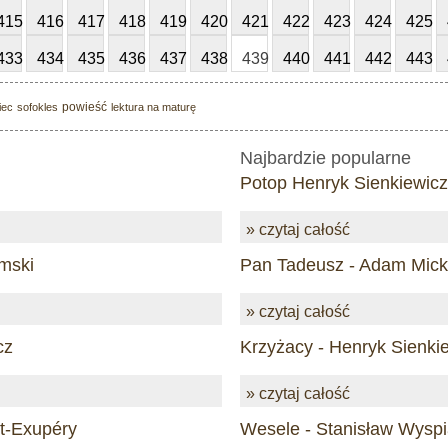
415
416
417
418
419
420
421
422
423
424
425
433
434
435
436
437
438
439
440
441
442
443
powieść
iec
sofokles
lektura na maturę
Najbardzie popularne
Potop Henryk Sienkiewicz
» czytaj całość
mski
Pan Tadeusz - Adam Mick
» czytaj całość
cz
Krzyżacy - Henryk Sienki
» czytaj całość
nt-Exupéry
Wesele - Stanisław Wyspi