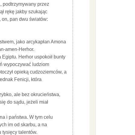
on, podtrzymywany przez
ął rękę jakby szukając
ć, on, pan dwu światów:
aństwem, jako arcykapłan Amona
San-amen-Herhor.
 Egiptu. Herhor uspokoił bunty
ień wypoczywać ludziom
toczył opieką cudzoziemców, a
jednak Fenicji, która
zybko, ale bez okrucieństwa,
się do sądu, jeżeli miał
ona i państwa. W tym celu
ych im od skarbu, a na
 tysięcy talentów.