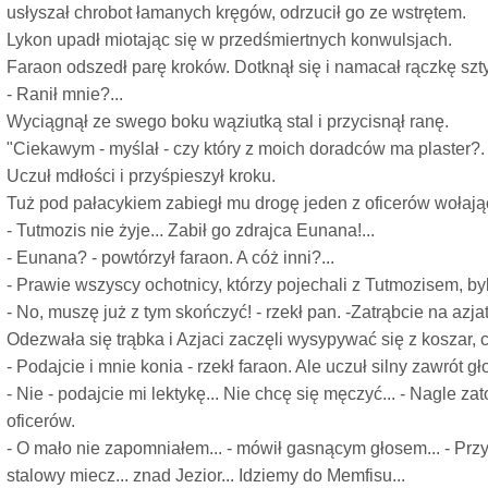
usłyszał chrobot łamanych kręgów, odrzucił go ze wstrętem.
Lykon upadł miotając się w przedśmiertnych konwulsjach.
Faraon odszedł parę kroków. Dotknął się i namacał rączkę szty
- Ranił mnie?...
Wyciągnął ze swego boku wąziutką stal i przycisnął ranę.
"Ciekawym - myślał - czy który z moich doradców ma plaster?. 
Uczuł mdłości i przyśpieszył kroku.
Tuż pod pałacykiem zabiegł mu drogę jeden z oficerów wołają
- Tutmozis nie żyje... Zabił go zdrajca Eunana!...
- Eunana? - powtórzył faraon. A cóż inni?...
- Prawie wszyscy ochotnicy, którzy pojechali z Tutmozisem, b
- No, muszę już z tym skończyć! - rzekł pan. -Zatrąbcie na azjaty
Odezwała się trąbka i Azjaci zaczęli wysypywać się z koszar, 
- Podajcie i mnie konia - rzekł faraon. Ale uczuł silny zawrót gł
- Nie - podajcie mi lektykę... Nie chcę się męczyć... - Nagle zat
oficerów.
- O mało nie zapomniałem... - mówił gasnącym głosem... - Przy
stalowy miecz... znad Jezior... Idziemy do Memfisu...