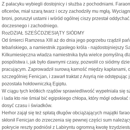
Z pałacyku wybiegli dostojnicy i służba z pochodniami. Fara
oficerów, miał szarą twarz i oczy zachodziły mu mgłą. Wyciągn
broni, poruszył ustami i wśród ogólnej ciszy przestał oddycha
doczesnego i zachodniego.
RozDZIAŁ SZEŚĆDZIESIĄTY SIÓDMY
Od śmierci Ramzesa XIII aż do dnia jego pogrzebu rządził p
tebańskiego, a namiestnik zgasłego króla - najdostojniejszy 
Kilkumiesięczna władza namiestnika była wielce pomyślną dla
pospólstwa i, jak było dawnymi czasy, pozwolił co siódmy dz
pracującym. Zaprowadził surową karność między kapłanami, o
szczególniej Fenicjan, i zawarł traktat z Asyrią nie odstępując 
pozostała hołdowniczką Egiptu.
W ciągu tych krótkich rządów sprawiedliwość wypełniała się s
i lada kto nie śmiał bić egipskiego chłopa, który mógł odwołać 
dosyć czasu i świadków.
Herhor zajął się też spłatą długów obciążających majątki fara
skłonił Fenicjan do zrzeczenia się pewnej części sum należąc
pokrycie reszty podniósł z Labiryntu ogromną kwotę trzydziestu