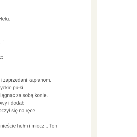
letu.
. "
c:
yli zaprzedani kapłanom.
ckie pułki...
ciągnąc za sobą konie.
owy i dodał:
oczył się na ręce
nieście hełm i miecz... Ten