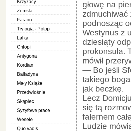
Krzyżacy
głowę na pier
Zemsta
zdmuchiwać z
Faraon
podnosząc oc
Trylogia - Potop
Westynus z u
Lalka
dziesiąty od
Chłopi
prokonsula. T
Antygona
mówił przery
Kordian
— Bo jeśli S
Balladyna
takiego boga
Mały Książę
jak beczkę.
Przedwiośnie
Lecz Domicjus
Skąpiec
się tą rozmow
Syzyfowe prace
falernem cał
Wesele
Ludzie mówią
Quo vadis