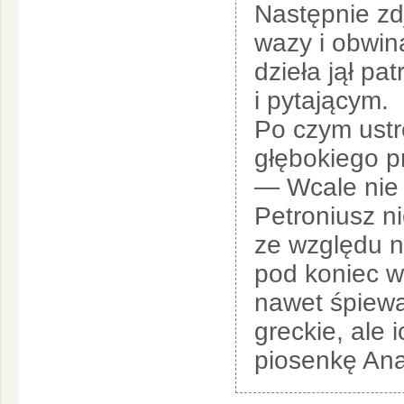
Następnie zd
wazy i obwin
dzieła jął p
i pytającym.
Po czym ustro
głębokiego p
— Wcale nie 
Petroniusz ni
ze względu na
pod koniec wy
nawet śpiewa
greckie, ale 
piosenkę Ana