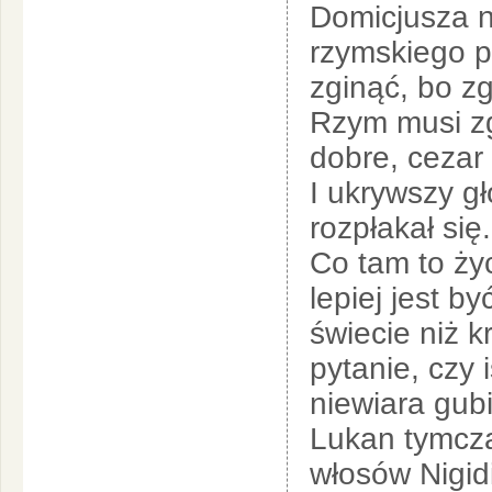
Domicjusza ni
rzymskiego p
zginąć, bo z
Rzym musi zg
dobre, cezar
I ukrywszy gł
rozpłakał się.
Co tam to życ
lepiej jest 
świecie niż k
pytanie, czy 
niewiara gub
Lukan tymcza
włosów Nigidi