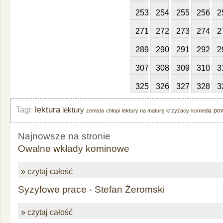
253
254
255
256
2
271
272
273
274
2
289
290
291
292
2
307
308
309
310
3
325
326
327
328
3
lektura
Tagi:
lektury
po
zemsta
chłopi
lektury na maturę
krzyżacy
komedia
Najnowsze na stronie
Owalne wkłady kominowe
» czytaj całość
Syzyfowe prace - Stefan Żeromski
» czytaj całość