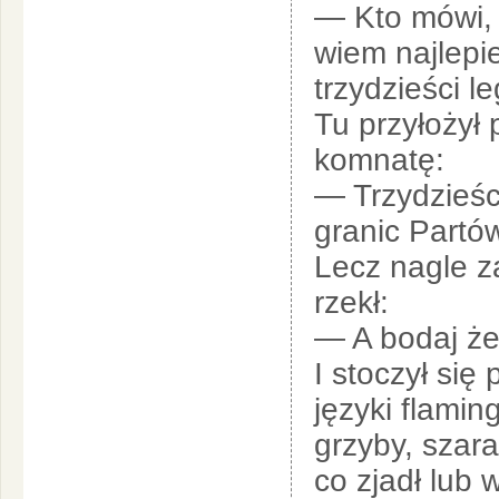
— Kto mówi,
wiem najlepi
trzydzieści 
Tu przyłożył 
komnatę:
— Trzydzieści
granic Partó
Lecz nagle za
rzekł:
— A bodaj że
I stoczył się
języki flami
grzyby, szara
co zjadł lub w