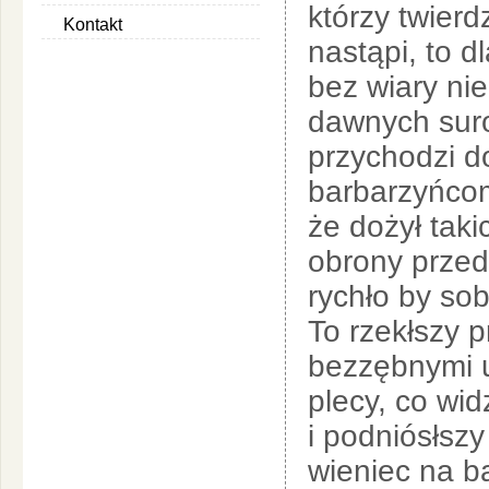
którzy twierd
Kontakt
nastąpi, to d
bez wiary ni
dawnych suro
przychodzi do
barbarzyńcom
że dożył tak
obrony przed
rychło by sob
To rzekłszy p
bezzębnymi u
plecy, co wi
i podniósłsz
wieniec na ba