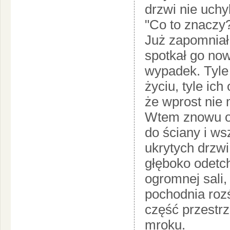
drzwi nie uchyli
"Co to znaczy?
Już zapomniał
spotkał go now
wypadek. Tyle
życiu, tyle ich
że wprost nie
Wtem znowu og
do ściany i w
ukrytych drzwi
głęboko odetch
ogromnej sali,
pochodnia rozś
część przestrz
mroku.