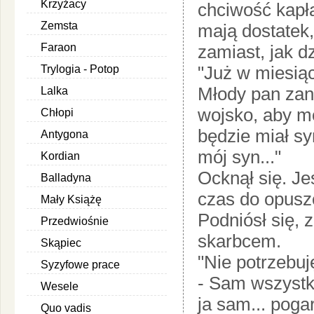
Krzyżacy
chciwość kapł
Zemsta
mają dostatek,
Faraon
zamiast, jak d
"Już w miesiąc
Trylogia - Potop
Młody pan zana
Lalka
wojsko, aby mó
Chłopi
będzie miał s
Antygona
mój syn..."
Kordian
Ocknął się. Je
Balladyna
czas do opusz
Mały Książę
Podniósł się, 
Przedwiośnie
skarbcem.
Skąpiec
"Nie potrzebuj
Syzyfowe prace
- Sam wszystk
Wesele
ja sam... poga
Quo vadis