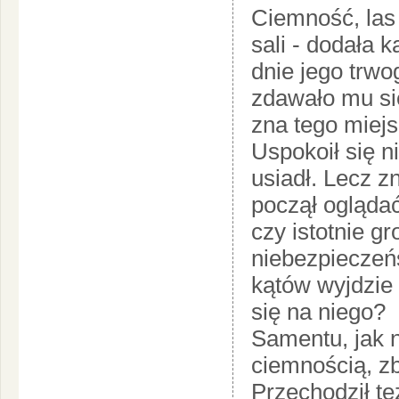
Ciemność, las
sali - dodała 
dnie jego trwog
zdawało mu si
zna tego miejsca
Uspokoił się n
usiadł. Lecz z
począł oglądać
czy istotnie g
niebezpieczeńs
kątów wyjdzie 
się na niego?
Samentu, jak n
ciemnością, zb
Przechodził te