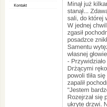
Minął już kilk
Kontakt
stanął... Zdaw
sali, do które
W jednej chwil
zgasił pochodn
posadzce znikł
Samentu wytęży
własnej głowie
- Przywidziało m
Drżącymi ręko
powoli tliła si
zapalił pochod
"Jestem bardzo
Rozejrzał się p
ukryte drzwi. 