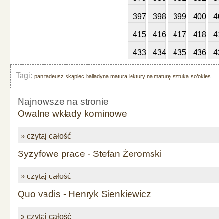
397
398
399
400
4
415
416
417
418
4
433
434
435
436
4
Tagi:
pan tadeusz
skąpiec
balladyna
matura
lektury na maturę
sztuka
sofokles
Najnowsze na stronie
Owalne wkłady kominowe
» czytaj całość
Syzyfowe prace - Stefan Żeromski
» czytaj całość
Quo vadis - Henryk Sienkiewicz
» czytaj całość