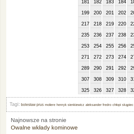
181
182
183
184
1
199
200
201
202
2
217
218
219
220
2
235
236
237
238
2
253
254
255
256
2
271
272
273
274
2
289
290
291
292
2
307
308
309
310
3
325
326
327
328
3
Tagi:
bolesław prus
moliere
henryk sienkiewicz
aleksander fredro
chłopi
skąpiec
Najnowsze na stronie
Owalne wkłady kominowe