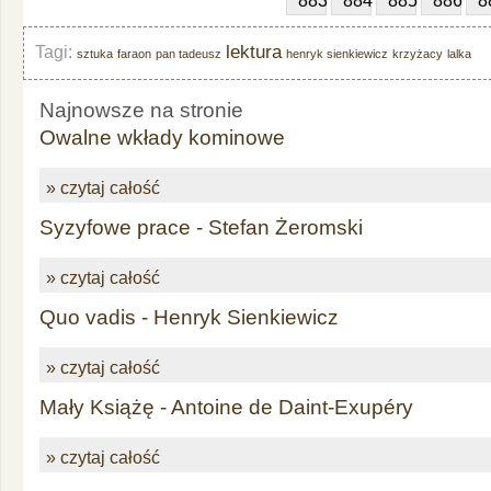
883
884
885
886
8
lektura
Tagi:
sztuka
faraon
pan tadeusz
henryk sienkiewicz
krzyżacy
lalka
Najnowsze na stronie
Owalne wkłady kominowe
» czytaj całość
Syzyfowe prace - Stefan Żeromski
» czytaj całość
Quo vadis - Henryk Sienkiewicz
» czytaj całość
Mały Książę - Antoine de Daint-Exupéry
» czytaj całość