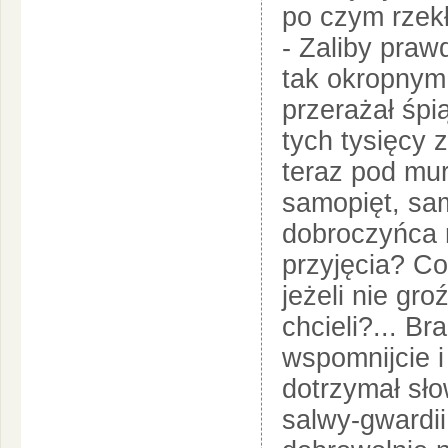
po czym rzekł
- Zaliby praw
tak okropnym
przerażał śpi
tych tysięcy 
teraz pod mur
samopięt, sa
dobroczyńca 
przyjęcia? Co
jeżeli nie gr
chcieli?... Bra
wspomnijcie i 
dotrzymał sło
salwy-gwardi