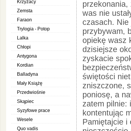
Krzyżacy
przekonania, 
Zemsta
was nie ustał
Faraon
czasach. Nie 
Trylogia - Potop
przybywam, b
Lalka
opiekę wasz k
Chłopi
dzisiejsze o
Antygona
zyskacie spok
Kordian
bezpieczeńst
Balladyna
świętości nie
Mały Książę
zniszczone, 
Przedwiośnie
poniosę, a n
Skąpiec
zatem pilnie: 
Syzyfowe prace
kontentując m
Wesele
Pamiętajcie i
Quo vadis