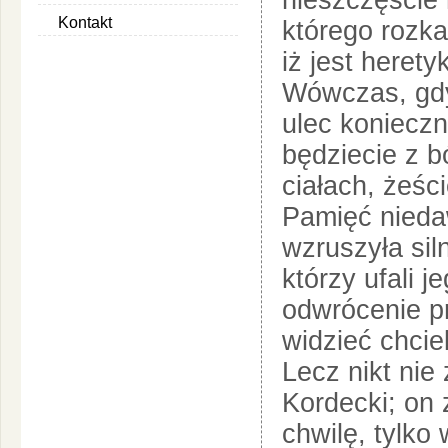
nieszczęście 
Kontakt
którego rozk
iż jest heret
Wówczas, gdy
ulec konieczn
będziecie z b
ciałach, żeśc
Pamięć nieda
wzruszyła sil
którzy ufali j
odwrócenie pr
widzieć chciel
Lecz nikt nie
Kordecki; on 
chwilę, tylko