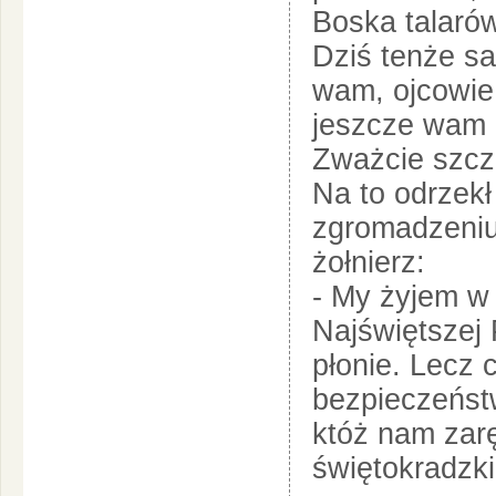
Boska talarów
Dziś tenże s
wam, ojcowie 
jeszcze wam 
Zważcie szcz
Na to odrzekł
zgromadzeniu
żołnierz:
- My żyjem w 
Najświętszej 
płonie. Lecz 
bezpieczeńst
któż nam zarę
świętokradzk