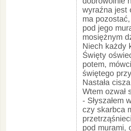
dobrowolnie n
wyraźna jest 
ma pozostać, 
pod jego mur
mosiężnym dźw
Niech każdy 
Święty oświeci
potem, mówci
świętego przy
Nastała cisza
Wtem ozwał si
- Słyszałem w 
czy skarbca
przetrząśniec
pod murami, 