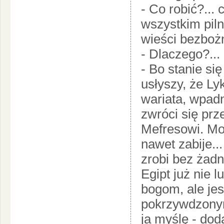
- Co robić?... 
wszystkim pil
wieści bezbożn
- Dlaczego?...
- Bo stanie si
usłyszy, że Ly
wariata, wpadn
zwróci się prz
Mefresowi. Moż
nawet zabije..
zrobi bez żadn
Egipt już nie l
bogom, ale jes
pokrzywdzonym
ja myślę - dod