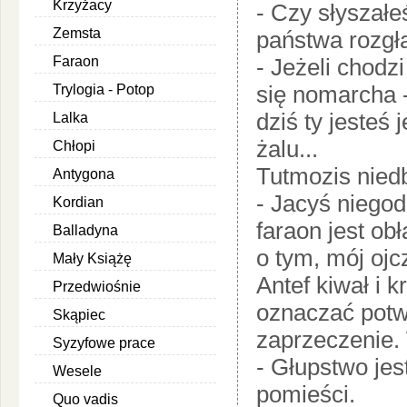
Krzyżacy
- Czy słyszałe
Zemsta
państwa rozgł
Faraon
- Jeżeli chodz
Trylogia - Potop
się nomarcha 
dziś ty jesteś
Lalka
żalu...
Chłopi
Tutmozis nied
Antygona
- Jacyś niegodn
Kordian
faraon jest obł
Balladyna
o tym, mój ojc
Mały Książę
Antef kiwał i 
Przedwiośnie
oznaczać potwi
Skąpiec
zaprzeczenie. 
Syzyfowe prace
- Głupstwo jes
Wesele
pomieści.
Quo vadis