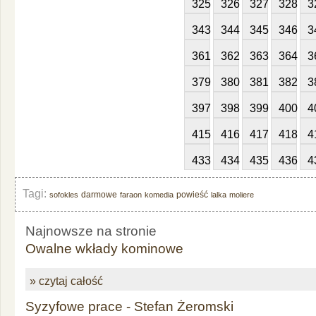
325
326
327
328
3
343
344
345
346
3
361
362
363
364
3
379
380
381
382
3
397
398
399
400
4
415
416
417
418
4
433
434
435
436
4
Tagi:
darmowe
powieść
sofokles
faraon
komedia
lalka
moliere
Najnowsze na stronie
Owalne wkłady kominowe
» czytaj całość
Syzyfowe prace - Stefan Żeromski