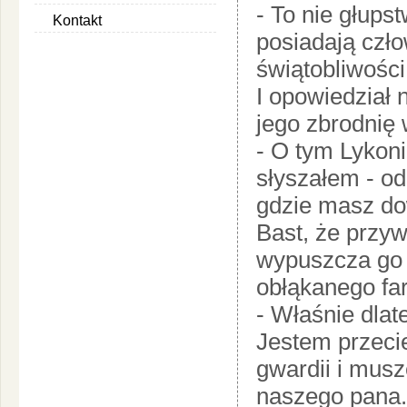
- To nie głups
Kontakt
posiadają czł
świątobliwości
I opowiedział 
jego zbrodnię 
- O tym Lykoni
słyszałem - odp
gdzie masz do
Bast, że przyw
wypuszcza go 
obłąkanego far
- Właśnie dlat
Jestem przeci
gwardii i mus
naszego pana.