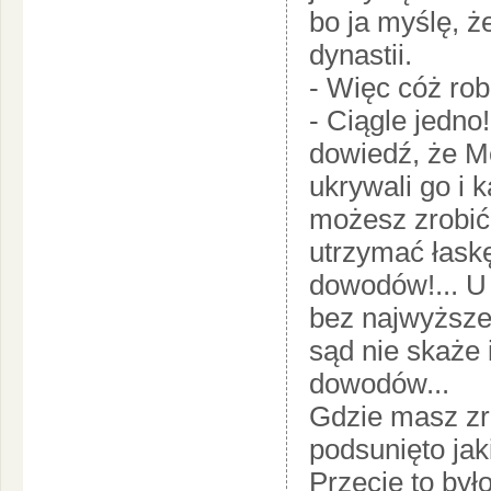
bo ja myślę, ż
dynastii.
- Więc cóż robi
- Ciągle jedno
dowiedź, że Me
ukrywali go i 
możesz zrobić,
utrzymać łask
dowodów!... U
bez najwyższe
sąd nie skaże
dowodów...
Gdzie masz zr
podsunięto jaki
Przecie to był