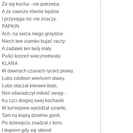
Źe się kocha - nie potrzeba;
A że zawsze równie będzie
I przysięga nic nie znaczy.
PAPKIN
Ach, na serca mego grzędzie
Niech twe ziarnko bujać raczy:
A zadatek ten twój mały
Puści korzeń wiecznotrwały.
KLARA
W dawnych czasach rycerz prawy,
Lubo zdobion wieńcem sławy,
Lubo staczał krwawe boje,
Nim oświadczył miłość swoję -
Ku czci drogiej swej kochanki
W turniejowe wjeżdżał szranki,
Tam na kopią dzielnie gonił,
Po dziesięciu zsadzał z koni,
I dopiero gdy się skłonił