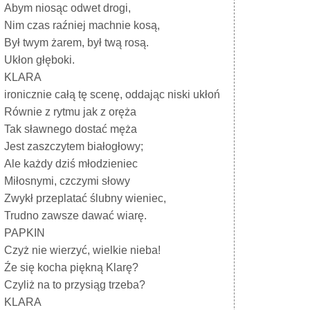
Abym niosąc odwet drogi,
Nim czas raźniej machnie kosą,
Był twym żarem, był twą rosą.
Ukłon głęboki.
KLARA
ironicznie całą tę scenę, oddając niski ukłoń
Równie z rytmu jak z oręża
Tak sławnego dostać męża
Jest zaszczytem białogłowy;
Ale każdy dziś młodzieniec
Miłosnymi, czczymi słowy
Zwykł przeplatać ślubny wieniec,
Trudno zawsze dawać wiarę.
PAPKIN
Czyż nie wierzyć, wielkie nieba!
Źe się kocha piękną Klarę?
Czyliż na to przysiąg trzeba?
KLARA