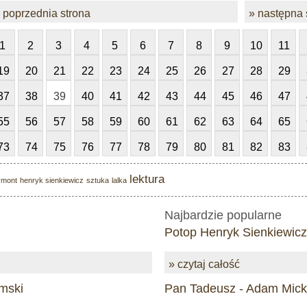
 poprzednia strona
» następna 
1
2
3
4
5
6
7
8
9
10
11
19
20
21
22
23
24
25
26
27
28
29
37
38
39
40
41
42
43
44
45
46
47
55
56
57
58
59
60
61
62
63
64
65
73
74
75
76
77
78
79
80
81
82
83
lektura
ymont
henryk sienkiewicz
sztuka
lalka
Najbardzie popularne
Potop Henryk Sienkiewicz
» czytaj całość
mski
Pan Tadeusz - Adam Mick