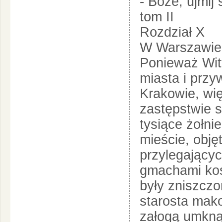
- Boże, ujmij 
tom II
Rozdział X
W Warszawie 
Ponieważ Wit
miasta i przy
Krakowie, wi
zastępstwie s
tysiące żołni
mieście, obję
przylegający
gmachami kośc
były zniszcz
starosta mako
załogą umkną