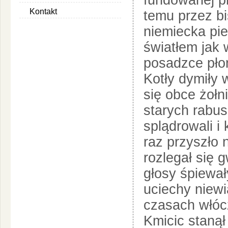
fundowanej pr
Kontakt
temu przez b
niemiecka pie
światłem jak 
posadzce pło
Kotły dymiły 
się obce żołn
starych rabus
splądrowali i
raz przyszło
rozlegał się g
głosy śpiewał
uciechy niewi
czasach włóc
Kmicic staną