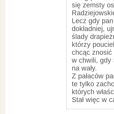
się zemsty os
Radziejowski
Lecz gdy pan 
dokładniej, u
ślady drapież
którzy poucie
chcąc znosić 
w chwili, gdy
na wały.
Z pałaców pa
te tylko zac
których właśc
Stał więc w c