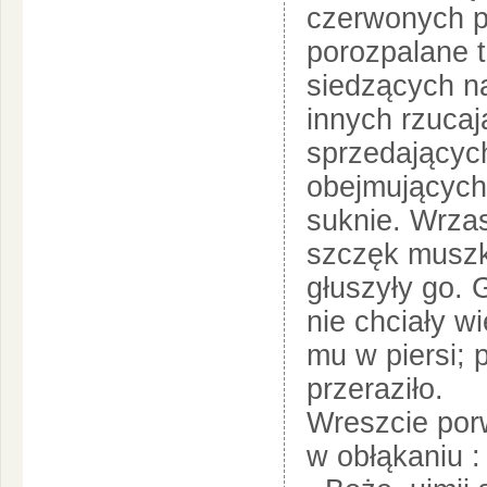
czerwonych pł
porozpalane 
siedzących na
innych rzucaj
sprzedających
obejmujących
suknie. Wrzask
szczęk muszk
głuszyły go. 
nie chciały w
mu w piersi; 
przeraziło.
Wreszcie porw
w obłąkaniu :