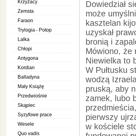
Krzyżacy
Dowiedział s
Zemsta
może umyślni
Faraon
kasztelan kijo
Trylogia - Potop
uzyskał prawo
Lalka
bronią i zapa
Chłopi
Mówiono, że m
Antygona
Niewielka to 
Kordian
W Pułtusku st
Balladyna
wodzą Izraela
Mały Książę
pruską, aby n
Przedwiośnie
zamek, lubo b
Skąpiec
przedmieścia,
Syzyfowe prace
pierwszy ujrz
Wesele
w kościele st
Quo vadis