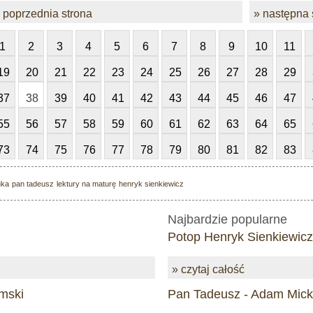
 poprzednia strona
» następna 
1
2
3
4
5
6
7
8
9
10
11
19
20
21
22
23
24
25
26
27
28
29
37
38
39
40
41
42
43
44
45
46
47
55
56
57
58
59
60
61
62
63
64
65
73
74
75
76
77
78
79
80
81
82
83
uka
pan tadeusz
lektury na maturę
henryk sienkiewicz
Najbardzie popularne
Potop Henryk Sienkiewicz
» czytaj całość
mski
Pan Tadeusz - Adam Mick