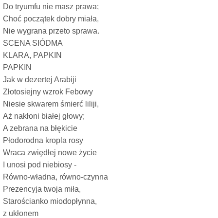
Do tryumfu nie masz prawa;
Choć początek dobry miała,
Nie wygrana przeto sprawa.
SCENA SIÓDMA
KLARA, PAPKIN
PAPKIN
Jak w dezertej Arabiji
Złotosiejny wzrok Febowy
Niesie skwarem śmierć liliji,
Aż nakłoni białej głowy;
A zebrana na błękicie
Płodorodna kropla rosy
Wraca zwiędłej nowe życie
I unosi pod niebiosy -
Równo-władna, równo-czynna
Prezencyja twoja miła,
Starościanko miodopłynna,
z ukłonem