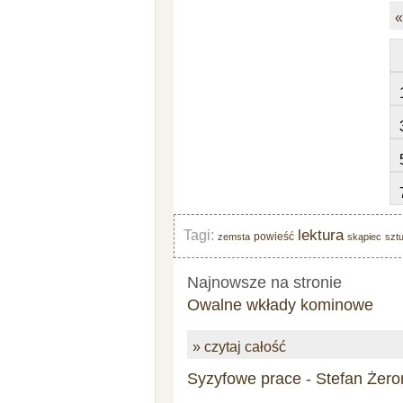
«
lektura
Tagi:
powieść
zemsta
skąpiec
szt
Najnowsze na stronie
Owalne wkłady kominowe
» czytaj całość
Syzyfowe prace - Stefan Żero