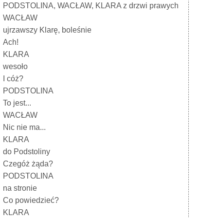
PODSTOLINA, WACŁAW, KLARA z drzwi prawych
WACŁAW
ujrzawszy Klarę, boleśnie
Ach!
KLARA
wesoło
I cóż?
PODSTOLINA
To jest...
WACŁAW
Nic nie ma...
KLARA
do Podstoliny
Czegóż żąda?
PODSTOLINA
na stronie
Co powiedzieć?
KLARA