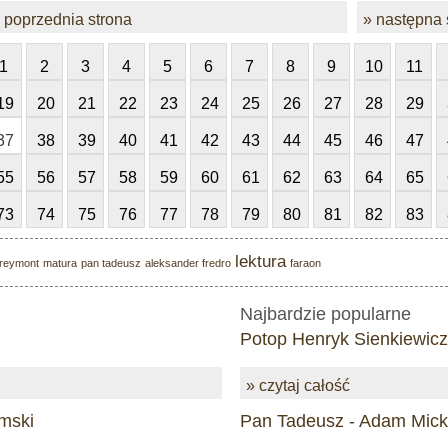
 poprzednia strona
» następna 
1
2
3
4
5
6
7
8
9
10
11
19
20
21
22
23
24
25
26
27
28
29
37
38
39
40
41
42
43
44
45
46
47
55
56
57
58
59
60
61
62
63
64
65
73
74
75
76
77
78
79
80
81
82
83
lektura
 reymont
matura
pan tadeusz
aleksander fredro
faraon
Najbardzie popularne
Potop Henryk Sienkiewicz
» czytaj całość
mski
Pan Tadeusz - Adam Mick