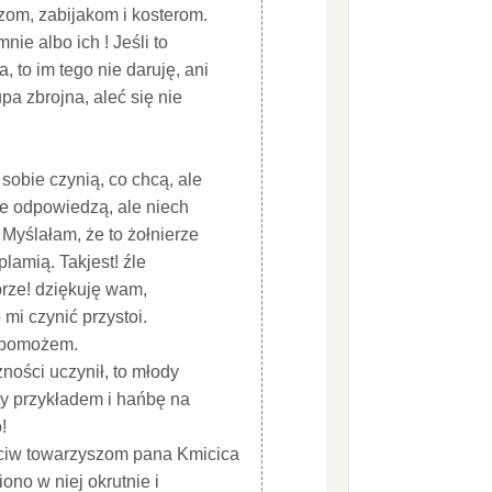
zom, zabijakom i kosterom.
nie albo ich ! Jeśli to
 to im tego nie daruję, ani
upa zbrojna, aleć się nie
sobie czynią, co chcą, ale
yje odpowiedzą, ale niech
 Myślałam, że to żołnierze
 plamią. Takjest! źle
obrze! dziękuję wam,
 mi czynić przystoi.
ci pomożem.
ności uczynił, to młody
ty przykładem i hańbę na
!
zeciw towarzyszom pana Kmicica
ono w niej okrutnie i