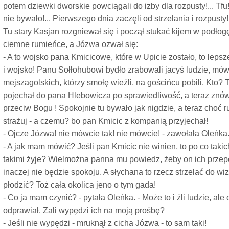
potem dziewki dworskie powciągali do izby dla rozpusty!... Tf
nie bywało!... Pierwszego dnia zaczęli od strzelania i rozpusty!
Tu stary Kasjan rozgniewał się i począł stukać kijem w podłogę
ciemne rumieńce, a Józwa ozwał się:
- A to wojsko pana Kmicicowe, które w Upicie zostało, to lepsze
i wojsko! Panu Sołłohubowi bydło zrabowali jacyś ludzie, mó
mejszagolskich, którzy smołę wieźli, na gościńcu pobili. Kto? 
pojechał do pana Hlebowicza po sprawiedliwość, a teraz znów
przeciw Bogu ! Spokojnie tu bywało jak nigdzie, a teraz choć r
strażuj - a czemu? bo pan Kmicic z kompanią przyjechał!
- Ojcze Józwa! nie mówcie tak! nie mówcie! - zawołała Oleńka
- A jak mam mówić? Jeśli pan Kmicic nie winien, to po co takich
takimi żyje? Wielmożna panna mu powiedz, żeby on ich przepę
inaczej nie będzie spokoju. A słychana to rzecz strzelać do wi
płodzić? Toż cała okolica jeno o tym gada!
- Co ja mam czynić? - pytała Oleńka. - Może to i źli ludzie, ale
odprawiał. Zali wypędzi ich na moją prośbę?
- Jeśli nie wypędzi - mruknął z cicha Józwa - to sam taki!