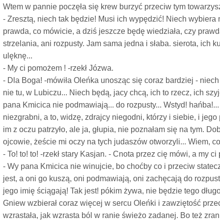
Wtem w pannie poczęła się krew burzyć przeciw tym towarzys
- Zresztą, niech tak będzie! Musi ich wypędzić! Niech wybiera m
prawda, co mówicie, a dziś jeszcze będę wiedziała, czy prawda,
strzelania, ani rozpusty. Jam sama jedna i słaba. sierota, ich k
ulęknę...
- My ci pomożem ! -rzekł Józwa.
- Dla Boga! -mówiła Oleńka unosząc się coraz bardziej - niech 
nie tu, w Lubiczu... Niech będą, jacy chcą, ich to rzecz, ich sz
pana Kmicica nie podmawiają... do rozpusty... Wstyd! hańba!...
niezgrabni, a to, widzę, zdrajcy niegodni, którzy i siebie, i jego
im z oczu patrzyło, ale ja, głupia, nie poznałam się na tym. D
ojcowie, żeście mi oczy na tych judaszów otworzyli... Wiem, co
- To! to! to! -rzekł stary Kasjan. - Cnota przez cię mówi, a my 
- Wy pana Kmicica nie winujcie, bo choćby co i przeciw statecz
jest, a oni go kuszą, oni podmawiają, oni zachęcają do rozpus
jego imię ściągają! Tak jest! pókim żywa, nie będzie tego długo
Gniew wzbierał coraz więcej w sercu Oleńki i zawziętość pr
wzrastała, jak wzrasta ból w ranie świeżo zadanej. Bo też zrani