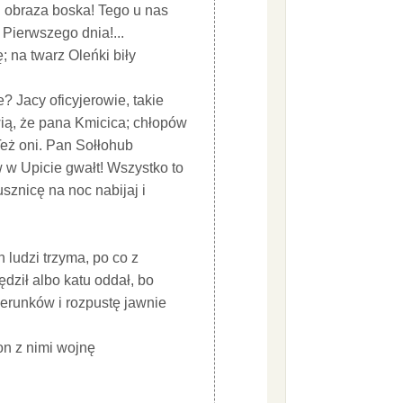
u! obraza boska! Tego u nas
 Pierwszego dnia!...
; na twarz Oleńki biły
? Jacy oficyjerowie, takie
wią, że pana Kmicica; chłopów
Też oni. Pan Sołłohub
 w Upicie gwałt! Wszystko to
usznicę na noc nabijaj i
.
 ludzi trzyma, po co z
dził albo katu oddał, bo
zerunków i rozpustę jawnie
 on z nimi wojnę