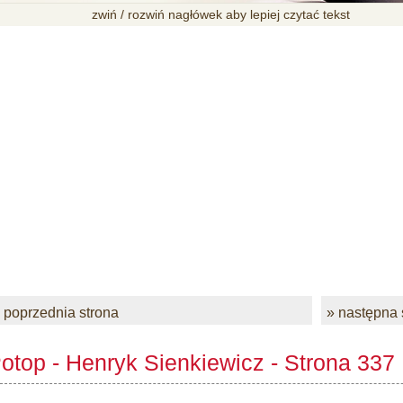
zwiń / rozwiń nagłówek aby lepiej czytać tekst
 poprzednia strona
» następna 
otop - Henryk Sienkiewicz - Strona 337