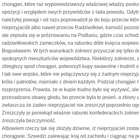
chorągwi, które raz wypowiedziawszy właściwej władzy posłus
opozycji i względem swych przywódców z lada powodu. Gdyby
należytej powagi i od razu poprowadził je do boju przeciw kt
nieprzyjaciół albo nawet przeciw Radziwiłłowi, karność pozo
ale zepsuła się w próżnowaniu na Podlasiu, gdzie czas schodz
radziwiłłowskich zameczków, na rabunku dóbr księcia wojewo
Bogusławem. W tych warunkach żołnierz przyuczał się tylko do
spokojnych mieszkańców województwa. Niektórzy żołnierze, z
zbiegłszy spod chorągwi, potworzyli kupy swawolne i trudnili 
I tak owe wojsko, które nie połączywszy się z żadnym nieprzy
króla i patriotów, marniało z dniem każdym. Podział chorągwi 
rozprzężenia. Prawda, że w kupie trudno było się wyżywić, al
przesadzano obawy głodu, bo przecie była to jesień, a zbiory u
zwłaszcza że żaden nieprzyjaciel nie zniszczył poprzednio 
Zniszczyły je poniekąd właśnie rabunki konfederackich żołnier
zniszczyła bezczynność.
Albowiem rzeczy tak się złożyły dziwnie, iż nieprzyjaciel zosta
chorągwie. Szwedzi zalewając kraj od zachodu i ciągnąc na po