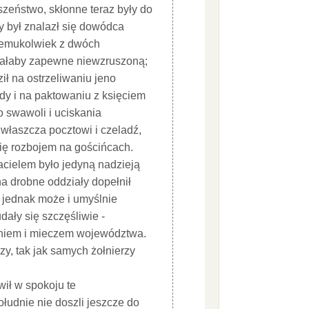
zeństwo, skłonne teraz były do
 był znalazł się dowódca
óremukolwiek z dwóch
stałaby zapewne niewzruszoną;
ił na ostrzeliwaniu jeno
dy i na paktowaniu z księciem
 swawoli i uciskania
właszcza pocztowi i czeladź,
się rozbojem na gościńcach.
jacielem było jedyną nadzieją
na drobne oddziały dopełnił
e jednak może i umyślnie
dały się szczęśliwie -
ogniem i mieczem województwa.
zy, tak jak samych żołnierzy
wił w spokoju te
łudnie nie doszli jeszcze do