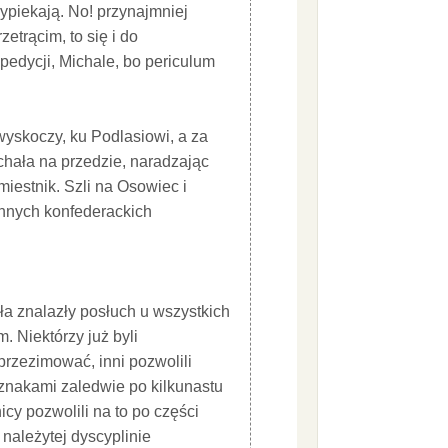
ypiekają. No! przynajmniej
etrącim, to się i do
edycji, Michale, bo periculum
wyskoczy, ku Podlasiowi, a za
chała na przedzie, naradzając
miestnik. Szli na Osowiec i
innych konfederackich
a znalazły posłuch u wszystkich
 Niektórzy już byli
przezimować, inni pozwolili
znakami zaledwie po kilkunastu
cy pozwolili na to po części
należytej dyscyplinie