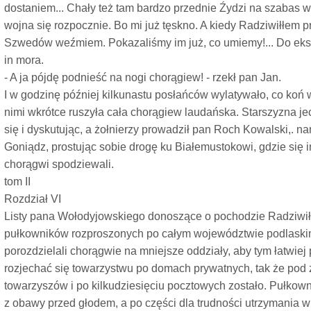
dostaniem... Chały też tam bardzo przednie Źydzi na szabas w
wojna się rozpocznie. Bo mi już tęskno. A kiedy Radziwiłłem prz
Szwedów weźmiem. Pokazaliśmy im już, co umiemy!... Do eksp
in mora.
- A ja pójdę podnieść na nogi chorągiew! - rzekł pan Jan.
I w godzinę później kilkunastu posłańców wylatywało, co koń 
nimi wkrótce ruszyła cała chorągiew laudańska. Starszyzna je
się i dyskutując, a żołnierzy prowadził pan Roch Kowalski,. na
Goniądz, prostując sobie drogę ku Białemustokowi, gdzie się 
chorągwi spodziewali.
tom II
Rozdział VI
Listy pana Wołodyjowskiego donoszące o pochodzie Radziwiłł
pułkowników rozproszonych po całym województwie podlaskim.
porozdzielali chorągwie na mniejsze oddziały, aby tym łatwiej 
rozjechać się towarzystwu po domach prywatnych, tak że pod 
towarzyszów i po kilkudziesięciu pocztowych zostało. Pułkowni
z obawy przed głodem, a po części dla trudności utrzymania w 