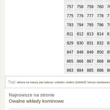
757
758
759
760
7
775
776
777
778
7
793
794
795
796
7
811
812
813
814
8
829
830
831
832
8
847
848
849
850
8
865
866
867
868
8
883
884
885
886
8
Tagi:
powieść
lektura na maturę
pan tadeusz
sofokles
moliere
henryk sienkiewic
Najnowsze na stronie
Owalne wkłady kominowe