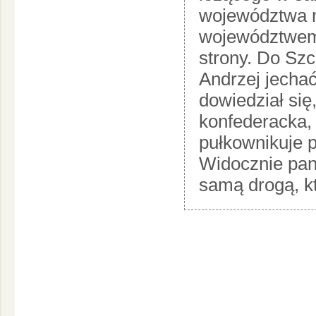
województwa m
województwem 
strony. Do Sz
Andrzej jechać,
dowiedział się
konfederacka, 
pułkownikuje 
Widocznie pan
samą drogą, kt