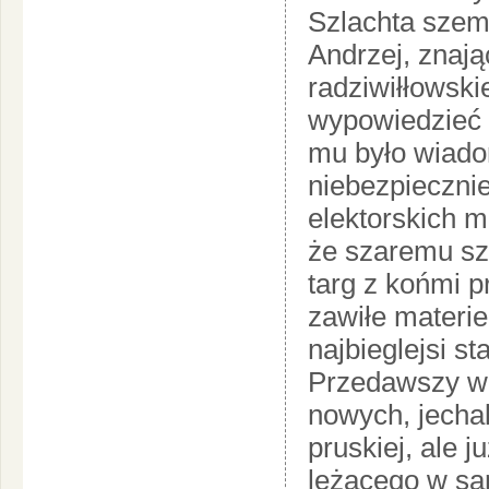
Szlachta szemr
Andrzej, znają
radziwiłłowskie
wypowiedzieć 
mu było wiado
niebezpieczni
elektorskich m
że szaremu szl
targ z końmi p
zawiłe materie
najbieglejsi st
Przedawszy wi
nowych, jechal
pruskiej, ale
leżącego w s