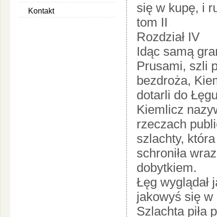
się w kupę, i 
Kontakt
tom II
Rozdział IV
Idąc samą gra
Prusami, szli 
bezdroża, Kiem
dotarli do Łęgu
Kiemlicz nazyw
rzeczach publ
szlachty, któr
schroniła wraz
dobytkiem.
Łęg wyglądał j
jakowyś się w
Szlachta piła 