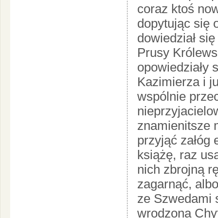
coraz ktoś now
dopytując się 
dowiedział się
Prusy Królews
opowiedziały s
Kazimierza i j
wspólnie prze
nieprzyjacielo
znamienitsze m
przyjąć załóg 
książę, raz u
nich zbrojną r
zagarnąć, albo
ze Szwedami s
wrodzona Chyt