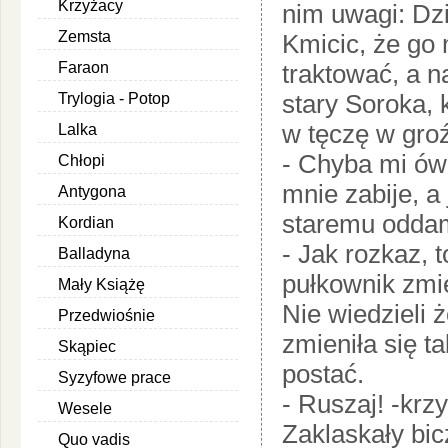
Krzyżacy
nim uwagi: Dzi
Zemsta
Kmicic, że go
Faraon
traktować, a n
stary Soroka, k
Trylogia - Potop
w tęczę w gro
Lalka
- Chyba mi ów 
Chłopi
mnie zabije, a 
Antygona
staremu oddam
Kordian
- Jak rozkaz, t
Balladyna
pułkownik zmie
Mały Książę
Nie wiedzieli 
Przedwiośnie
zmieniła się t
Skąpiec
postać.
Syzyfowe prace
- Ruszaj! -krz
Wesele
Zaklaskały bicz
Quo vadis