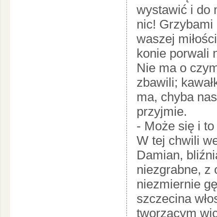
wystawić i do 
nic! Grzybami 
waszej miłości
konie porwali n
Nie ma o czym
zbawili; kawał
ma, chyba nas 
przyjmie.
- Może się i to
W tej chwili w
Damian, bliźni
niezgrabne, z
niezmiernie g
szczecina wło
tworzącym wic