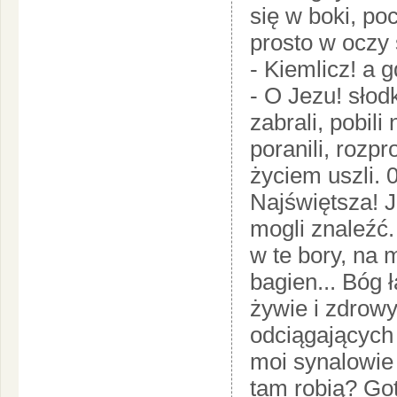
się w boki, po
prosto w oczy 
- Kiemlicz! a 
- O Jezu! słodk
zabrali, pobili 
poranili, rozpr
życiem uszli. 
Najświętsza! J
mogli znaleźć.
w te bory, na m
bagien... Bóg
żywie i zdrowy
odciągających 
moi synalowie 
tam robią? Go