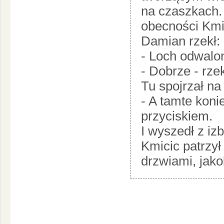
na czaszkach. 
obecności Kmic
Damian rzekł:
- Loch odwalo
- Dobrze - rze
Tu spojrzał n
- A tamte konie
przyciskiem.
I wyszedł z izb
Kmicic patrzy
drzwiami, jako