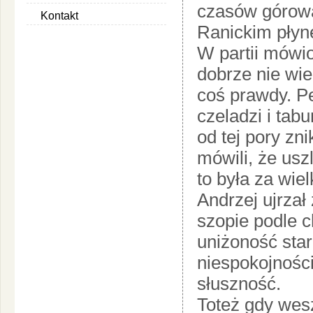
czasów górowa
Kontakt
Ranickim płyn
W partii mówion
dobrze nie wie
coś prawdy. Pe
czeladzi i ta
od tej pory zni
mówili, że usz
to była za wie
Andrzej ujrzał
szopie podle ch
uniżoność star
niespokojności
słuszność.
Toteż gdy wesz