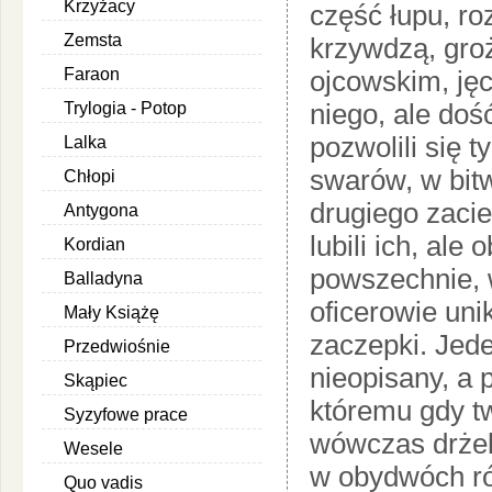
Krzyżacy
część łupu, ro
Zemsta
krzywdzą, gro
Faraon
ojcowskim, jęc
niego, ale doś
Trylogia - Potop
pozwolili się 
Lalka
swarów, w bitw
Chłopi
drugiego zacie
Antygona
lubili ich, ale
Kordian
powszechnie, 
Balladyna
oficerowie unik
Mały Książę
zaczepki. Jede
Przedwiośnie
nieopisany, a 
Skąpiec
któremu gdy t
Syzyfowe prace
wówczas drżeli
Wesele
w obydwóch ró
Quo vadis