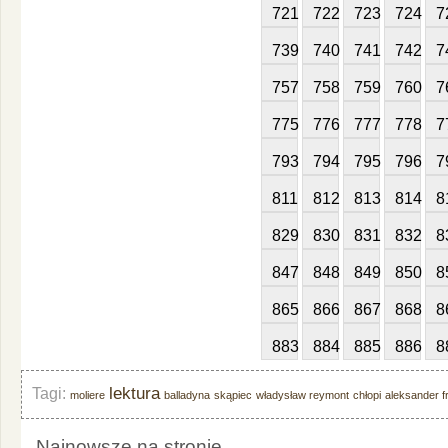
721
722
723
724
7
739
740
741
742
7
757
758
759
760
7
775
776
777
778
7
793
794
795
796
7
811
812
813
814
8
829
830
831
832
8
847
848
849
850
8
865
866
867
868
8
883
884
885
886
8
lektura
Tagi:
moliere
balladyna
skąpiec
władysław reymont
chłopi
aleksander f
Najnowsze na stronie