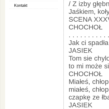
/ Z izby głęb
Kontakt
Jaśkiem, koł
SCENA XXX
CHOCHOŁ
. . . . . . . . . . 
Jak ci spadła
JASIEK
Tom sie chylo
to mi może s
CHOCHOŁ
Miałeś, chłopi
miałeś, chłop
czapkę ze łba
JASIEK