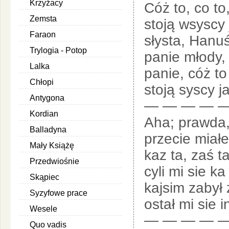
Krzyżacy
Cóż to, co to,
Zemsta
stoją wsyscy 
Faraon
słysta, Hanu
Trylogia - Potop
panie młody, 
Lalka
panie, cóż to
Chłopi
stoją syscy j
Antygona
— — — — —
Kordian
Aha; prawda
Balladyna
przecie miałe
Mały Książę
kaz ta, zaś ta
Przedwiośnie
cyli mi sie k
Skąpiec
kajsim zabył 
Syzyfowe prace
ostał mi sie i
Wesele
— — — — —
Quo vadis