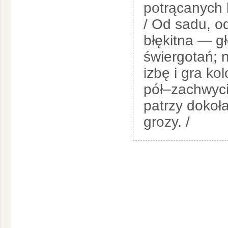
potrącanych l
/ Od sadu, od
błękitna — g
świergotań; 
izbę i gra ko
pół–zachwyci
patrzy dokoła
grozy. /