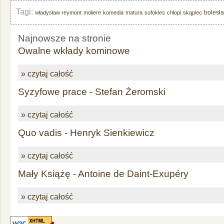
Tagi:
bolesł
władysław reymont
moliere
komedia
matura
sofokles
chłopi
skąpiec
Najnowsze na stronie
Owalne wkłady kominowe
» czytaj całość
Syzyfowe prace - Stefan Żeromski
» czytaj całość
Quo vadis - Henryk Sienkiewicz
» czytaj całość
Mały Książę - Antoine de Daint-Exupéry
» czytaj całość