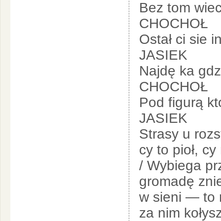
Bez tom wiec
CHOCHOŁ
Ostał ci sie i
JASIEK
Najdę ka gdzi
CHOCHOŁ
Pod figurą kto
JASIEK
Strasy u roz
cy to pioł, cy
/ Wybiega pr
gromadę znie
w sieni — to 
za nim kołys