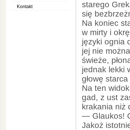
starego Grek
Kontakt
się bezbrzeż
Na koniec st
w mirty i ok
języki ognia 
jej nie możn
świeże, płoną
jednak lekki 
głowę starca 
Na ten widok 
gad, z ust za
krakania niż
— Glaukos! 
Jakoż istotni