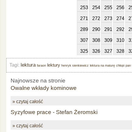
253
254
255
256
2
271
272
273
274
2
289
290
291
292
2
307
308
309
310
3
325
326
327
328
3
lektura
Tagi:
lektury
faraon
henryk sienkiewicz
lektura na maturę
chłopi
pan 
Najnowsze na stronie
Owalne wkłady kominowe
» czytaj całość
Syzyfowe prace - Stefan Żeromski
» czytaj całość