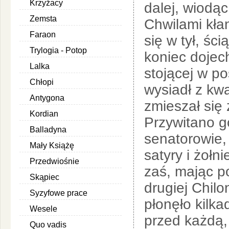
Krzyżacy
dalej, wiodą
Zemsta
Chwilami kłan
Faraon
się w tył, śc
Trylogia - Potop
koniec dojec
Lalka
stojącej w po
Chłopi
wysiadł z kw
Antygona
zmieszał się
Kordian
Przywitano go
Balladyna
senatorowie, 
Mały Książę
satyry i żołn
Przedwiośnie
zaś, mając po
Skąpiec
drugiej Chilo
Syzyfowe prace
płonęło kilka
Wesele
przed każdą,
Quo vadis