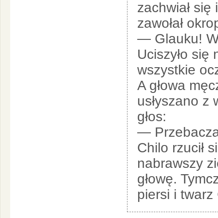
zachwiał się
zawołał okro
— Glauku! W 
Uciszyło się 
wszystkie oc
A głowa męcz
usłyszano z 
głos:
— Przebacz
Chilo rzucił s
nabrawszy zi
głowę. Tymcza
piersi i twar