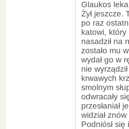
Glaukos leka
Żył jeszcze. 
po raz ostat
katowi, który
nasadził na 
zostało mu w
wydał go w r
nie wyrządził
krwawych krzy
smolnym słupi
odwracały si
przesłaniał 
widział znów 
Podniósł się 