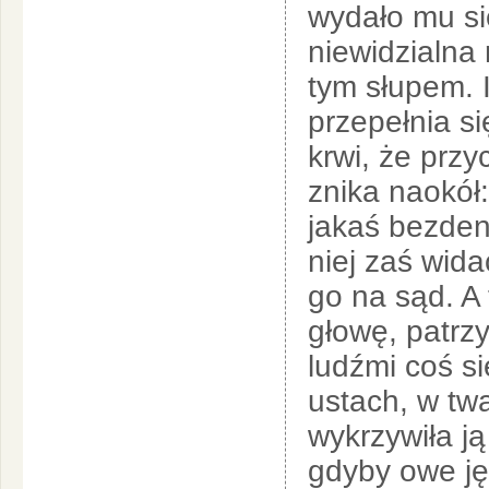
wydało mu się
niewidzialna
tym słupem. I
przepełnia s
krwi, że przy
znika naokół: 
jakaś bezden
niej zaś wid
go na sąd. A 
głowę, patrzy
ludźmi coś si
ustach, w tw
wykrzywiła ją 
gdyby owe jęz